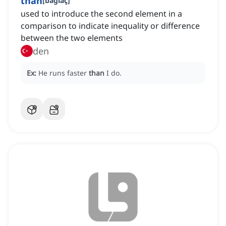
than
[
bağlaç
]
used to introduce the second element in a
comparison to indicate inequality or difference
between the two elements
den
Ex:
He runs faster
than
I do.