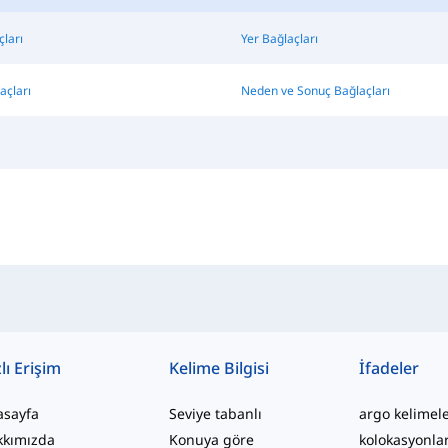
çları
Yer Bağlaçları
açları
Neden ve Sonuç Bağlaçları
lı Erişim
Kelime Bilgisi
İfadeler
asayfa
Seviye tabanlı
argo kelimel
kkımızda
Konuya göre
kolokasyonla