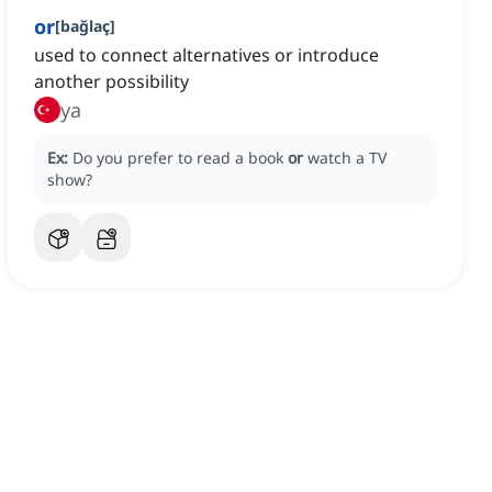
or
[
bağlaç
]
used to connect alternatives or introduce
another possibility
ya
Ex:
Do you prefer to read a book
or
watch a TV
show?