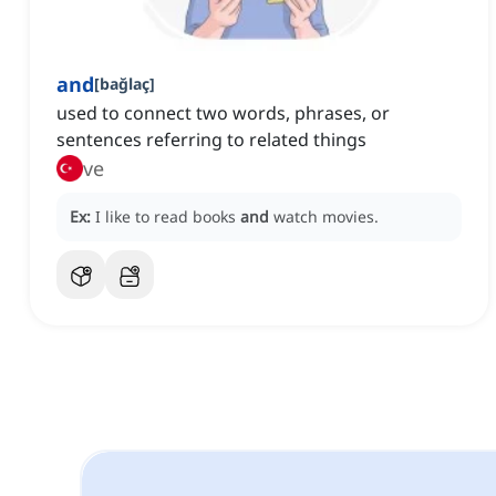
and
[
bağlaç
]
used to connect two words, phrases, or
sentences referring to related things
ve
Ex:
I like to read books
and
watch movies.