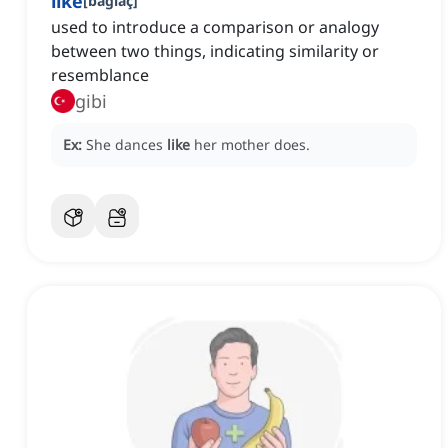
like
[
bağlaç
]
used to introduce a comparison or analogy
between two things, indicating similarity or
resemblance
gibi
Ex:
She dances
like
her mother does.