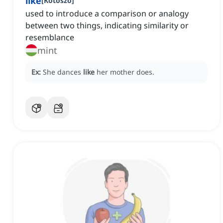
like
[
Kötőszó
]
used to introduce a comparison or analogy
between two things, indicating similarity or
resemblance
mint
Ex:
She dances
like
her mother does.