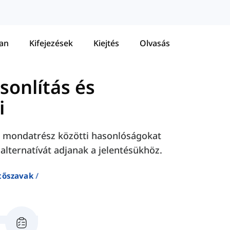
tan
Kifejezések
Kiejtés
Olvasás
sonlítás és
i
ét mondatrész közötti hasonlóságokat
alternatívát adjanak a jelentésükhöz.
tőszavak