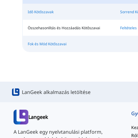
Idő Kötőszavak
Sorrend K
Összehasonlítás és Hozzáadás Kötőszavai
Feltételes
Fok és Mód Kötőszavai
LanGeek alkalmazás letöltése
Langeek
Ke
A LanGeek egy nyelvtanulási platform,
Ró