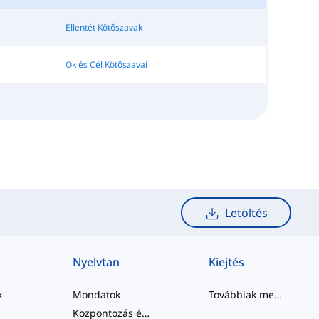
Ellentét Kötőszavak
Ok és Cél Kötőszavai
Letöltés
Nyelvtan
Kiejtés
k
Mondatok
Továbbiak megtekintése
Központozás és Helyesírás