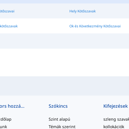
ötőszavai
Hely Kötőszavak
 kötőszavak
Ok és Következmény Kötőszavai
Gyors hozzáférés
Szókincs
Kifejezések
zdőlap
Szint alapú
szleng szava
lunk
Témák szerint
kollokációk