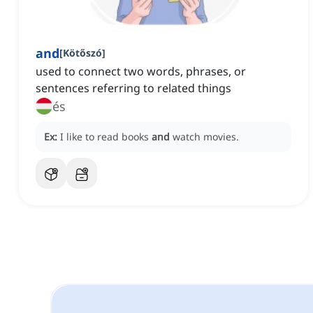
and
[
Kötőszó
]
used to connect two words, phrases, or
sentences referring to related things
és
Ex:
I like to read books
and
watch movies.