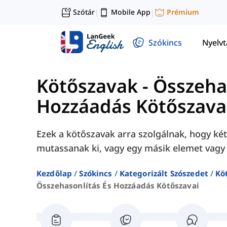
Szótár
Mobile App
Prémium
|
|
Szókincs
Nyelv
Kötőszavak
-
Összeha
Hozzáadás Kötőszava
Ezek a kötőszavak arra szolgálnak, hogy k
mutassanak ki, vagy egy másik elemet vagy 
Kezdőlap
Szókincs
Kategorizált Szószedet
Kö
Összehasonlítás És Hozzáadás Kötőszavai