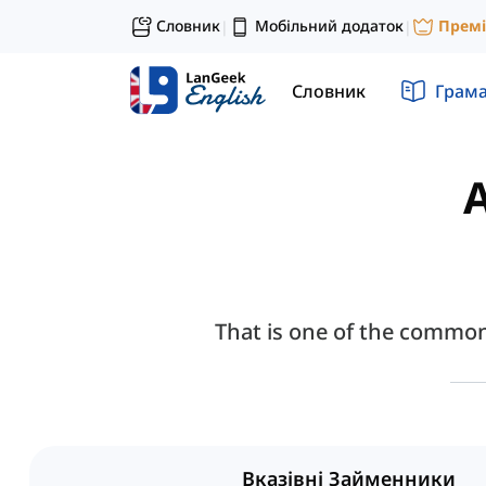
Словник
Мобільний додаток
Прем
|
|
Словник
Грам
A
That is one of the commonl
Вказівні Займенники