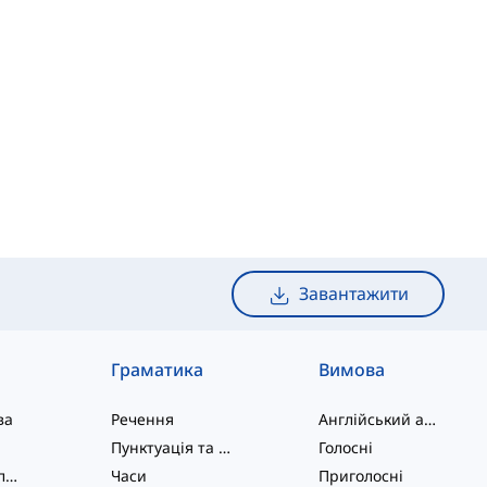
Завантажити
Граматика
Вимова
ва
Речення
Англійський алфавіт
Пунктуація та Орфографія
Голосні
Фразові дієслова
Часи
Приголосні