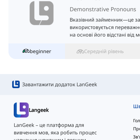
Demonstrative Pronouns
Вказівний займенник—це з
використовується переважно
на основі його відстані від м
ці займенники мають чотир
beginner
Середній рівень
Завантажити додаток LanGeek
Langeek
Го
LanGeek – це платформа для
Пр
вивчення мов, яка робить процес