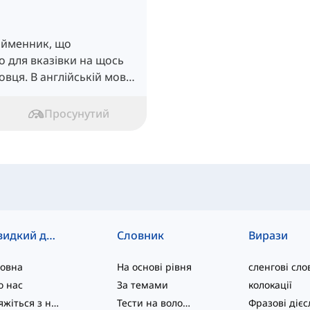
айменник, що
 для вказівки на щось
овця. В англійській мові
и форми.
Просунутий
Швидкий доступ
Словник
Вирази
ловна
На основі рівня
сленгові сло
о нас
За темами
колокації
Зв'яжіться з нами
Тести на володіння мовою