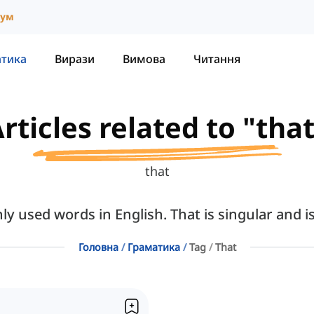
іум
атика
Вирази
Вимова
Читання
rticles related to "tha
that
y used words in English. That is singular and is
Головна
Граматика
Tag
That