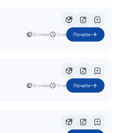
Почати
22
слова
12
хв
Почати
25
слова
13
хв