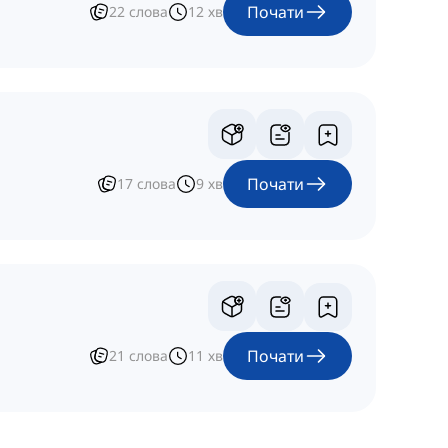
Почати
22
слова
12
хв
Почати
17
слова
9
хв
Почати
21
слова
11
хв