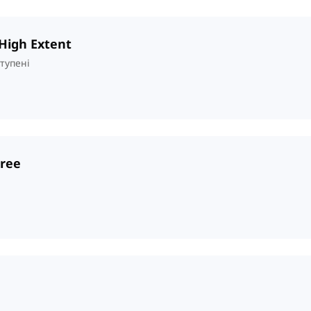
 High Extent
тупені
gree