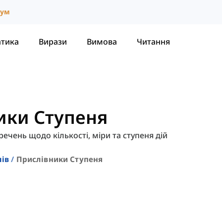
іум
атика
Вирази
Вимова
Читання
ики Ступеня
ечень щодо кількості, міри та ступеня дій
лів
Прислівники Ступеня