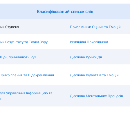
Класифікований список слів
ики Ступеня
Прислівники Оцінки та Емоцій
ки Результату та Точки Зору
Реляційні Прислівники
 Що Спричиняють Рух
Дієслова Ручної Дії
Прикріплення та Відокремлення
Дієслова Відчуттів та Емоцій
для Управління Інформацією та
Дієслова Ментальних Процесів
и