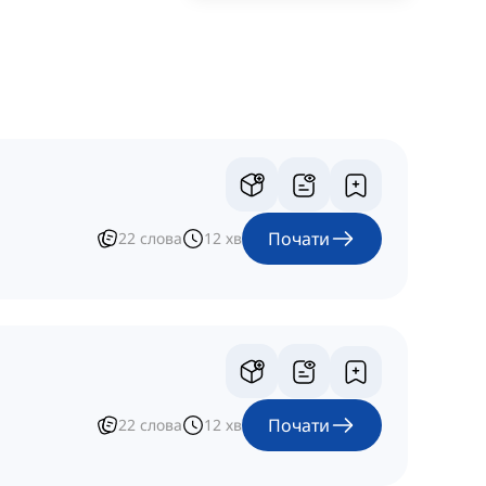
Почати
22
слова
12
хв
Почати
22
слова
12
хв