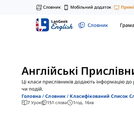
Словник
Мобільний додаток
Прем
|
|
Словник
Грам
Англійські Прислівн
Ці класи прислівників додають інформацію до р
чи подій.
Головна
Словник
Класифікований Список С
7
Урок
151
слова
1
год.
16
хв