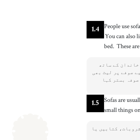
People use sof
1
.
4
You can also li
bed.
These are 
خاندان کے ساتھ
ے صوفے پر لیٹ بھی
صوفہ بستر کہا
Sofas are usual
1
.
5
small things on
شروبات، کتابیں یا