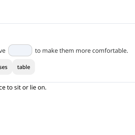
ave
to make them more comfortable.
ses
table
e to sit or lie on.