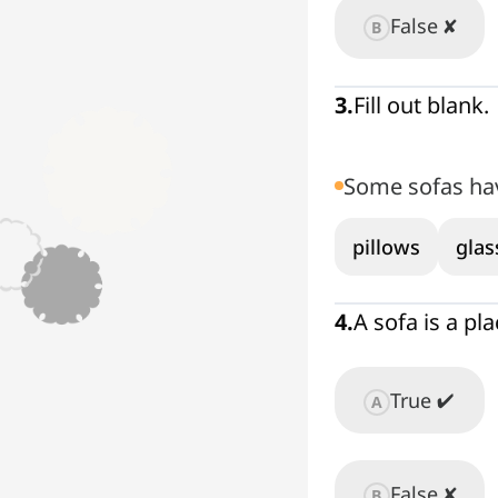
False ✘
B
3
.
Fill out blank.
Some sofas h
pillows
glas
4
.
A sofa is a plac
True ✔
A
False ✘
B