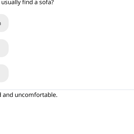
usually find a sofa?
m
d and uncomfortable.