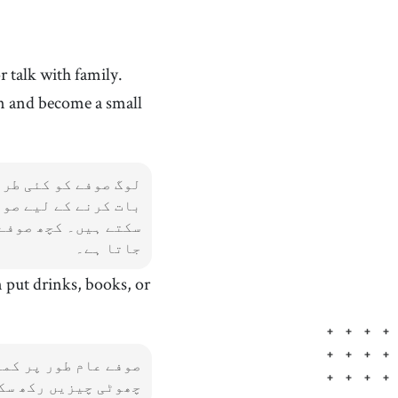
r talk with family.
n and become a small
لوگ صوفے کو کئی طری
بات کرنے کے لیے صوف
سکتے ہیں۔ کچھ صوفے 
جاتا ہے۔
 put drinks, books, or
صوفے عام طور پر کمر
چھوٹی چیزیں رکھ سک