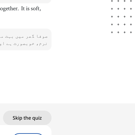
 together.
It is soft,
صوفا گھر میں بہت مف
نرم، خوبصورت ہے اور
Skip the quiz