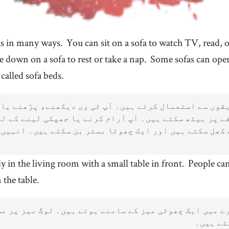
as in many ways.
You can sit on a sofa to watch TV, read, o
e down on a sofa to rest or take a nap.
Some sofas can ope
called sofa beds.
قوں سے استعمال کرتے ہیں۔ آپ ٹی وی دیکھنے، پڑھنے یا 
ے پر بیٹھ سکتے ہیں۔ آپ آرام کرنے یا جھپکی لینے کے لی
کھل سکتے ہیں اور ایک چھوٹا بستر بن سکتے ہیں۔ انہیں 
ly in the living room with a small table in front.
People can
 the table.
ے میں ایک چھوٹی میز کے سامنے ہوتے ہیں۔ لوگ میز پر م
تے ہیں۔