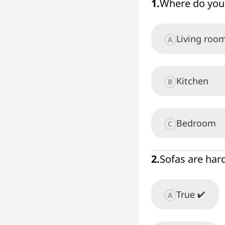
1
.
Where do you 
Living roo
A
Kitchen
B
Bedroom
C
2
.
Sofas are har
True ✔
A