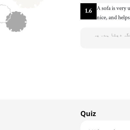
A sofa is very 
1
.
6
nice, and helps
گہ دیتا ہے۔ یہ
1. Sofa
1
x
Living Room
Quiz