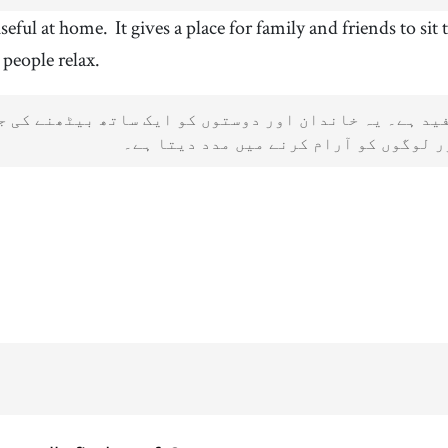
useful at home.
It gives a place for family and friends to sit
 people relax.
ید ہے۔ یہ خاندان اور دوستوں کو ایک ساتھ بیٹھنے کی ج
 لوگوں کو آرام کرنے میں مدد دیتا ہے۔
100%