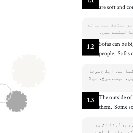
1
.
1
چمڑا
are soft and c
13
.
way
[
n
]
/
weɪ
/
طریقہ
پر بیٹھک میں پاتے
16
.
also
[
adv
]
/
ˈɔlsoʊ
/
یا لیٹتے ہیں۔
بھی، اس کے علاوہ
Sofas can be bi
19
.
become
[
v
]
/
bɪˈkʌm
/
1
.
2
بننا
people.
Sofas 
22
.
sofa bed
[
n
]
/
ˈsoʊfə bɛd
/
صوفہ بستر
کتا ہے۔ ایک چھوٹا
25
.
give
ں، جیسے سرخ، نیلا
/
ɡɪv
/
]
v
[
دینا
The outside of 
1
.
3
them.
Some so
یں، لہذا ان پر
کو زیادہ آرام دہ