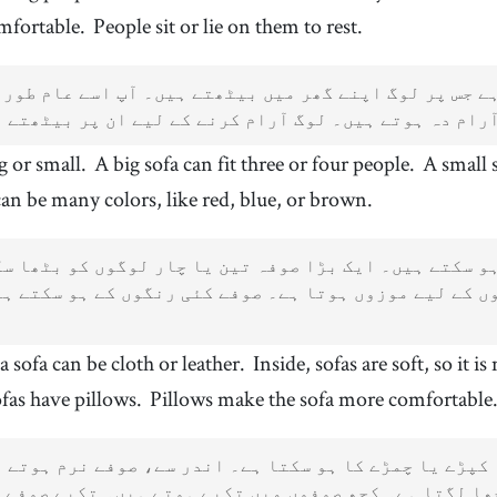
خوشگوار
omfortable.
People sit or lie on them to rest.
14
.
watch
15
.
[
v
]
/
wɑːtʃ
/
دیکھنا
ے جس پر لوگ اپنے گھر میں بیٹھتے ہیں۔ آپ اسے عام طور 
17
.
lie down
18
.
[
v
]
/
lˈaɪ dˈaʊn
/
رام دہ ہوتے ہیں۔ لوگ آرام کرنے کے لیے ان پر بیٹھتے 
لیٹ جانا
g or small.
A big sofa can fit three or four people.
A small 
20
.
bed
21
.
[
n
]
/
bɛd
/
بستر
can be many colors, like red, blue, or brown.
23
.
table
24
.
[
n
]
/
ˈteɪbəl
/
میز
و سکتے ہیں۔ ایک بڑا صوفہ تین یا چار لوگوں کو بٹھا س
26
.
friend
27
.
/
frɛnd
/
]
n
[
ں کے لیے موزوں ہوتا ہے۔ صوفے کئی رنگوں کے ہو سکتے ہی
دوست
a sofa can be cloth or leather.
Inside, sofas are soft, so it is 
fas have pillows.
Pillows make the sofa more comfortable
کپڑے یا چمڑے کا ہو سکتا ہے۔ اندر سے، صوفے نرم ہوتے ہ
ا لگتا ہے۔ کچھ صوفوں میں تکیے ہوتے ہیں۔ تکیے صوفے 