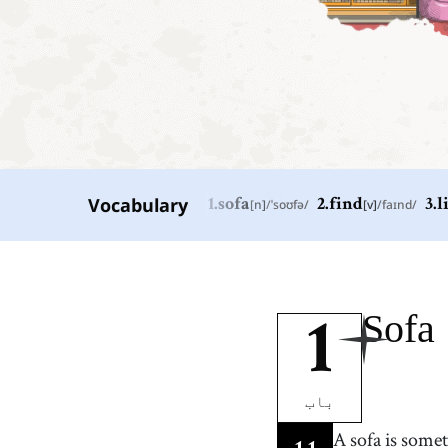
Vocabulary
1
.
sofa
[
n
]
/
ˈsoʊfə
/
2
.
find
[
v
]
/
faɪnd
/
3
.
l
1
.
sofa
[
n
]
/
ˈsoʊfə
/
صوفہ
4
.
soft
Sofa
[
adj
]
/
sɑft
/
1
نرم
7
.
rest
[
v
]
/
rɛst
/
آرام کرنا
باب
10
.
leather
[
n
]
/
ˈlɛðɚ
/
A sofa is some