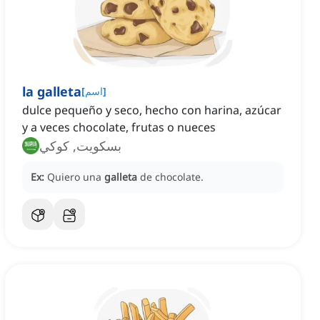
la galleta
]
اسم
[
dulce pequeño y seco, hecho con harina, azúcar
y a veces chocolate, frutas o nueces
بسكويت, كوكي
Ex:
Quiero una
galleta
de chocolate.