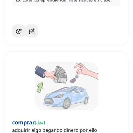
comprar
]
فعل
[
adquirir algo pagando dinero por ello