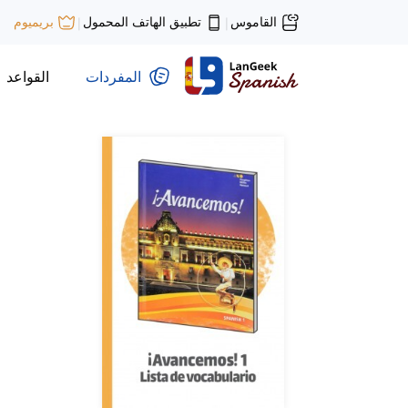
القاموس
تطبيق الهاتف المحمول
بريميوم
|
|
المفردات
القواعد