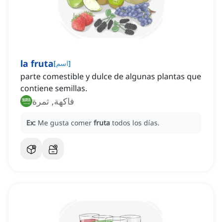
la fruta
]
اسم
[
parte comestible y dulce de algunas plantas que
contiene semillas.
فاكهة, ثمرة
Ex:
Me gusta comer
fruta
todos los días.