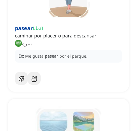
pasear
]
فعل
[
caminar por placer o para descansar
يتنزه
Ex:
Me gusta
pasear
por el parque.