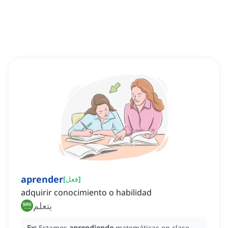
aprender
]
فعل
[
adquirir conocimiento o habilidad
يتعلم
Ex:
Estamos
aprendiendo
matemáticas en clase.