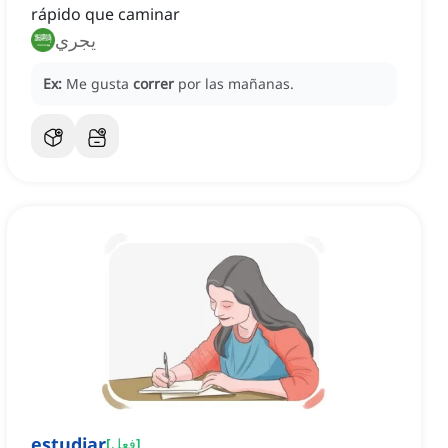
rápido que caminar
يجري
Ex:
Me gusta
correr
por las mañanas.
estudiar
]
فعل
[