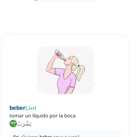
beber
]
فعل
[
tomar un líquido por la boca
يَشْرَبُ
Ex:
¿Quieres
beber
agua o jugo?