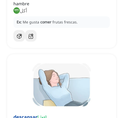
hambre
أكل
Ex:
Me gusta
comer
frutas frescas.
descansar
]
فعل
[