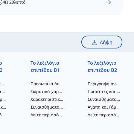
4
Ω
20
λεπτό
Λήψη
ο
Το λεξιλόγιο
Το λεξιλόγιο
2
επιπέδου B1
επιπέδου Β2
Χαιρετισμοί και κοινωνική αλληλεπίδραση
Προσωπικά Δεδομένα και Στάδια Ζωής
Περιγραφή ανθρώπων
Εκτεταμένη οικογένεια και γνωστοί
Σωματικά χαρακτηριστικά
Ποιότητες και Δεξιότητες
Αγάπη και Ρομαντισμός
Χαρακτηριστικά Προσωπικότητας
Συναισθήματα και Στάσεις
Χαρακτηριστικά Προσωπικότητας
Συναισθήματα και Αντιδράσεις
Αγάπη και Γάμος
Δείτε περισσότερα
...
Δείτε περισσότερα
...
Δείτε περισσότερα
...