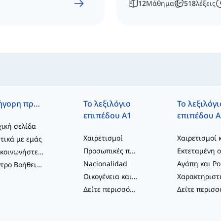
12
Μάθημα
518
λέξεις
Γρήγορη πρόσβαση
Το λεξιλόγιο
Το λεξιλόγι
επιπέδου A1
επιπέδου A
ική σελίδα
Χαιρετισμοί
τικά με εμάς
Προσωπικές πληροφορίες και γενική περιγραφή
Επικοινωνήστε μαζί μας
Nacionalidad
Κέντρο Βοήθειας
Οικογένεια και Φίλοι
Δείτε περισσότερα
...