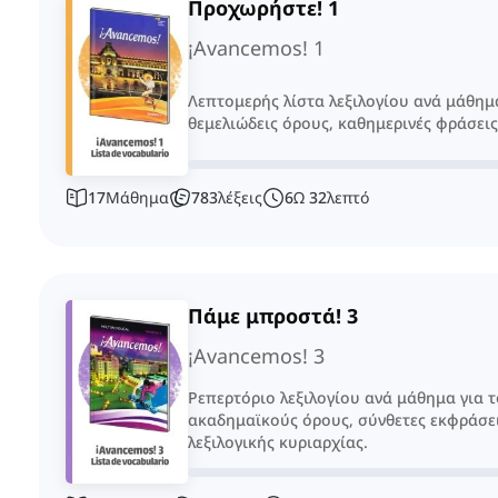
Προχωρήστε! 1
¡Avancemos! 1
Λεπτομερής λίστα λεξιλογίου ανά μάθημα
θεμελιώδεις όρους, καθημερινές φράσεις
17
Μάθημα
783
λέξεις
6
Ω
32
λεπτό
Πάμε μπροστά! 3
¡Avancemos! 3
Ρεπερτόριο λεξιλογίου ανά μάθημα για τ
ακαδημαϊκούς όρους, σύνθετες εκφράσει
λεξιλογικής κυριαρχίας.