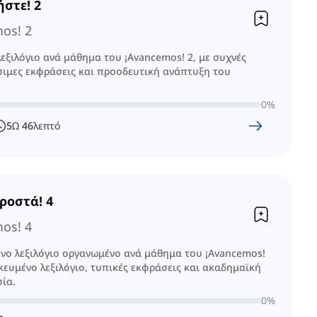
στε! 2
os! 2
εξιλόγιο ανά μάθημα του ¡Avancemos! 2, με συχνές
ήσιμες εκφράσεις και προοδευτική ανάπτυξη του
0
%
5
Ω
46
λεπτό
ροστά! 4
os! 4
ο λεξιλόγιο οργανωμένο ανά μάθημα του ¡Avancemos!
δικευμένο λεξιλόγιο, τυπικές εκφράσεις και ακαδημαϊκή
ία.
0
%