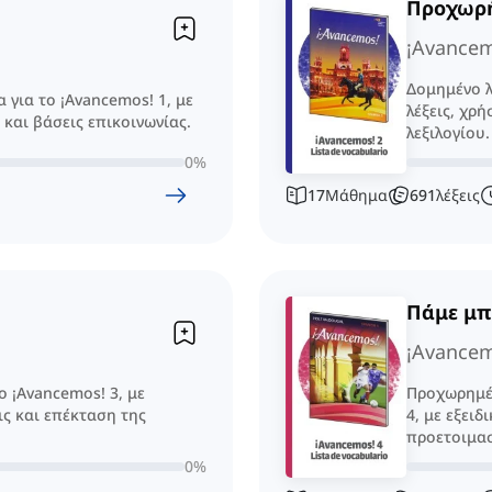
Προχωρή
¡Avancem
Δομημένο λ
 για το ¡Avancemos! 1, με
λέξεις, χρ
 και βάσεις επικοινωνίας.
λεξιλογίου.
0
%
17
Μάθημα
691
λέξεις
Πάμε μπ
¡Avancem
ο ¡Avancemos! 3, με
Προχωρημέν
ς και επέκταση της
4, με εξει
προετοιμασ
0
%