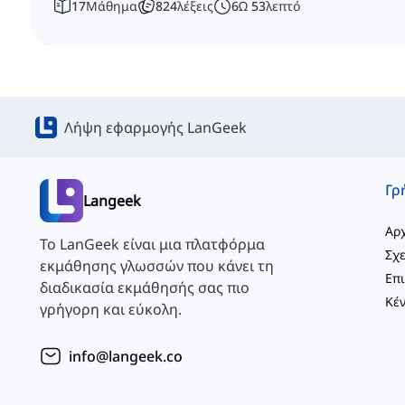
17
Μάθημα
824
λέξεις
6
Ω
53
λεπτό
Λήψη εφαρμογής LanGeek
Langeek
Αρχ
Το LanGeek είναι μια πλατφόρμα
Σχε
εκμάθησης γλωσσών που κάνει τη
διαδικασία εκμάθησής σας πιο
γρήγορη και εύκολη.
info@langeek.co