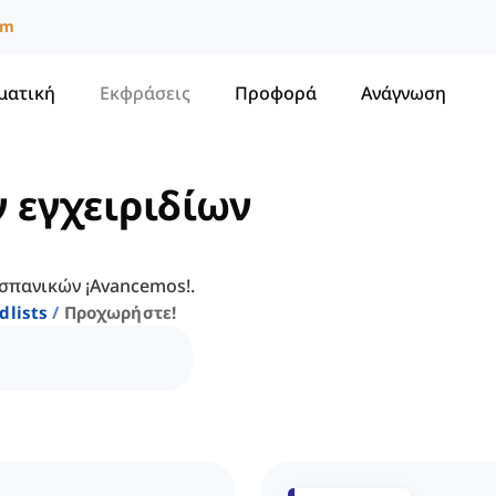
um
ματική
Εκφράσεις
Προφορά
Ανάγνωση
ν εγχειριδίων
ισπανικών ¡Avancemos!.
dlists
Προχωρήστε!