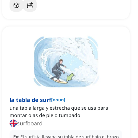
la tabla de surf
[
noun
]
una tabla larga y estrecha que se usa para
montar olas de pie o tumbado
surfboard
Ex:
El surfista llevaba su tabla de surf bajo el brazo