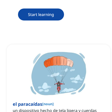
Start learning
el paracaídas
[
noun
]
un dispositivo hecho de tela ligera y cuerdas