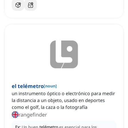
el telémetro
[
noun
]
un instrumento óptico o electrónico para medir
la distancia a un objeto, usado en deportes
como el golf, la caza o la fotografía
rangefinder
Ex:
Un buen
telémetro
es esencial para los