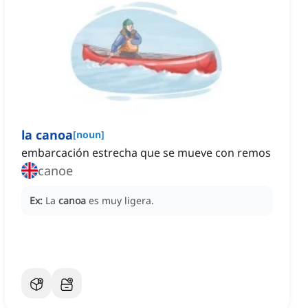
la canoa
[
noun
]
embarcación estrecha que se mueve con remos
canoe
Ex:
La
canoa
es muy ligera.