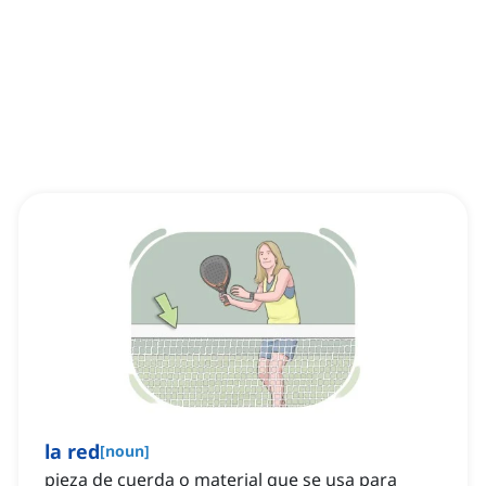
la red
[
noun
]
pieza de cuerda o material que se usa para