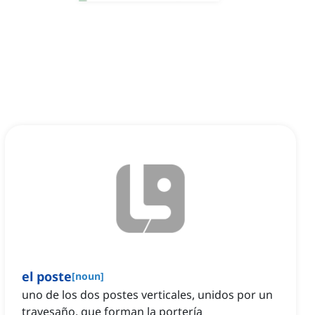
el poste
[
noun
]
uno de los dos postes verticales, unidos por un
travesaño, que forman la portería