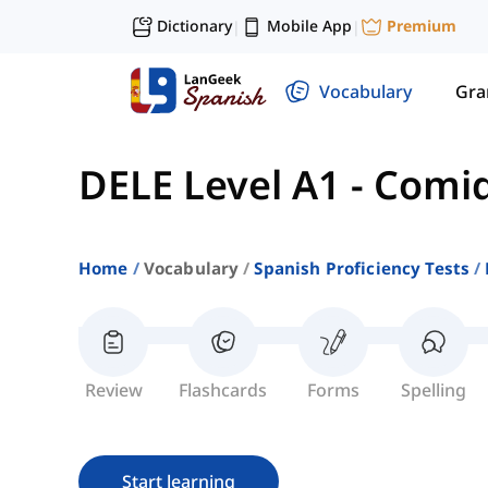
Dictionary
Mobile App
Premium
|
|
Vocabulary
Gr
DELE Level A1
-
Comi
Home
Vocabulary
Spanish Proficiency Tests
Review
Flashcards
Forms
Spelling
Start learning