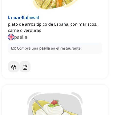
la paella
[
noun
]
plato de arroz típico de España, con mariscos,
carne o verduras
paella
Ex:
Compré una
paella
en el restaurante.