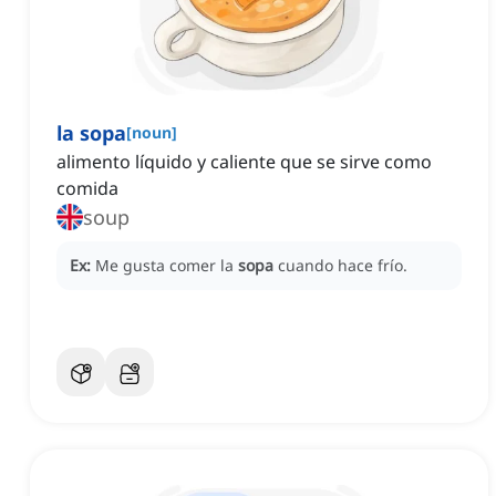
la sopa
[
noun
]
alimento líquido y caliente que se sirve como
comida
soup
Ex:
Me gusta comer la
sopa
cuando hace frío.