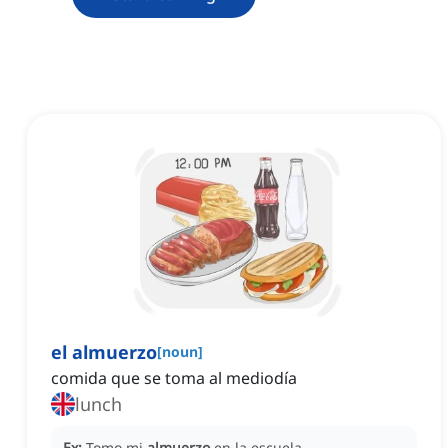
el almuerzo
[
noun
]
comida que se toma al mediodía
lunch
Ex:
Tomo mi
almuerzo
en la escuela.