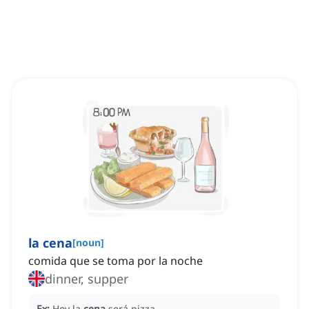
la cena
[
noun
]
comida que se toma por la noche
dinner, supper
Ex:
Hoy la
cena
será pizza.