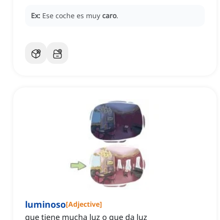
Ex:
Ese coche es muy
caro
.
luminoso
[
Adjective
]
que tiene mucha luz o que da luz