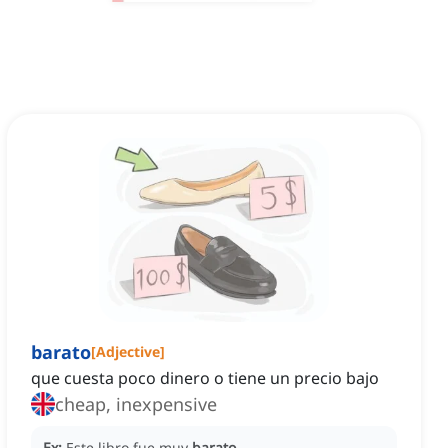
barato
[
Adjective
]
que cuesta poco dinero o tiene un precio bajo
cheap, inexpensive
Ex:
Este libro fue muy
barato
.