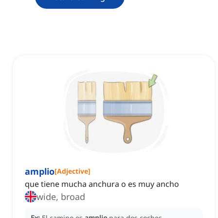
amplio
[
Adjective
]
que tiene mucha anchura o es muy ancho
wide, broad
Ex:
El camino es
amplio
para dos coches.