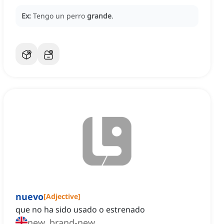
Ex:
Tengo un perro
grande
.
nuevo
[
Adjective
]
que no ha sido usado o estrenado
new, brand-new