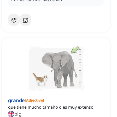
grande
[
Adjective
]
que tiene mucho tamaño o es muy extenso
big