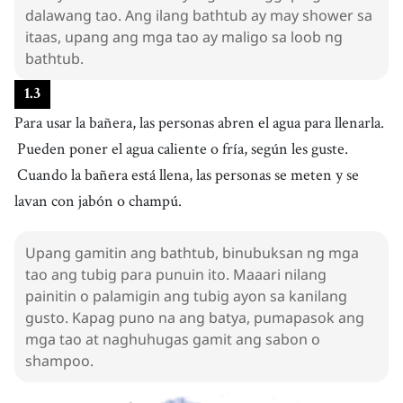
dalawang tao. Ang ilang bathtub ay may shower sa
itaas, upang ang mga tao ay maligo sa loob ng
bathtub.
1
.
3
Para usar la bañera, las personas abren el agua para llenarla.
Pueden poner el agua caliente o fría, según les guste.
Cuando la bañera está llena, las personas se meten y se
lavan con jabón o champú.
Upang gamitin ang bathtub, binubuksan ng mga
tao ang tubig para punuin ito. Maaari nilang
painitin o palamigin ang tubig ayon sa kanilang
gusto. Kapag puno na ang batya, pumapasok ang
mga tao at naghuhugas gamit ang sabon o
shampoo.