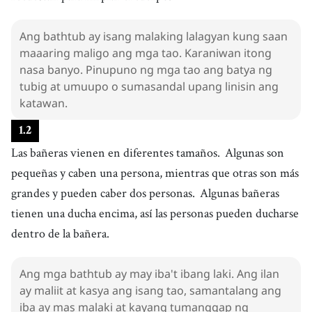
Ang bathtub ay isang malaking lalagyan kung saan
maaaring maligo ang mga tao. Karaniwan itong
nasa banyo. Pinupuno ng mga tao ang batya ng
tubig at umuupo o sumasandal upang linisin ang
katawan.
1
.
2
Las bañeras vienen en diferentes tamaños.
Algunas son
pequeñas y caben una persona, mientras que otras son más
grandes y pueden caber dos personas.
Algunas bañeras
tienen una ducha encima, así las personas pueden ducharse
dentro de la bañera.
Ang mga bathtub ay may iba't ibang laki. Ang ilan
ay maliit at kasya ang isang tao, samantalang ang
iba ay mas malaki at kayang tumanggap ng