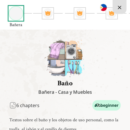
Bañera
Baño
Bañera
-
Casa y Muebles
6
chapters
beginner
Textos sobre el baño y los objetos de uso personal, como la
toalla, el jabón y el cepillo de dientes.