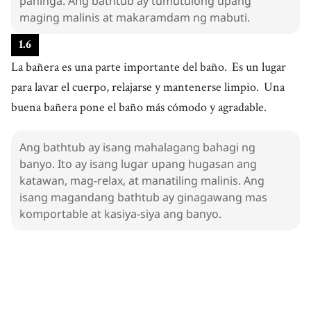
pahinga. Ang bathtub ay tumutulong upang
maging malinis at makaramdam ng mabuti.
1
.
6
La bañera es una parte importante del baño.
Es un lugar
para lavar el cuerpo, relajarse y mantenerse limpio.
Una
buena bañera pone el baño más cómodo y agradable.
Ang bathtub ay isang mahalagang bahagi ng
banyo. Ito ay isang lugar upang hugasan ang
katawan, mag-relax, at manatiling malinis. Ang
isang magandang bathtub ay ginagawang mas
komportable at kasiya-siya ang banyo.