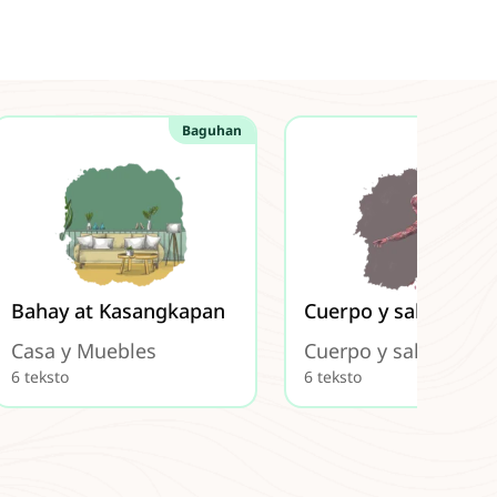
Baguhan
Ba
Bahay at Kasangkapan
Cuerpo y salud
Casa y Muebles
Cuerpo y salud
6 teksto
6 teksto