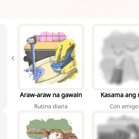
Araw-araw na gawain
Kasama ang
kaibigan
Rutina diaria
Con amigo