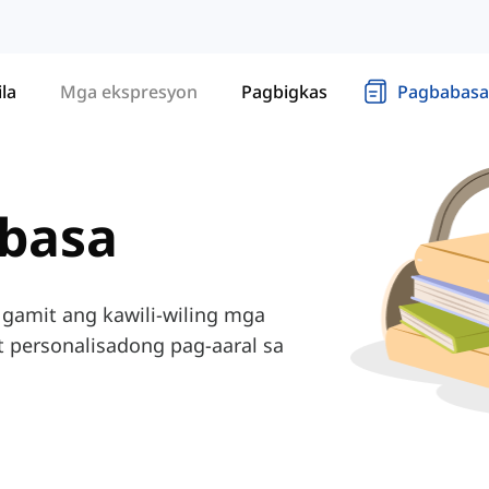
ila
Mga ekspresyon
Pagbigkas
Pagbabasa
gbasa
gamit ang kawili-wiling mga
t personalisadong pag-aaral sa