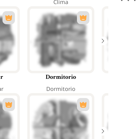
Clima
Estaci
ar
Dormitorio
Coci
ar
Dormitorio
Coci