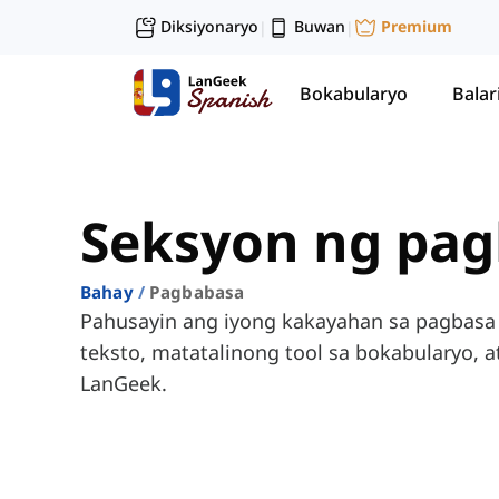
Diksiyonaryo
Buwan
Premium
|
|
Bokabularyo
Balar
Seksyon ng pa
Bahay
Pagbabasa
Pahusayin ang iyong kakayahan sa pagbasa 
teksto, matatalinong tool sa bokabularyo, a
LanGeek.