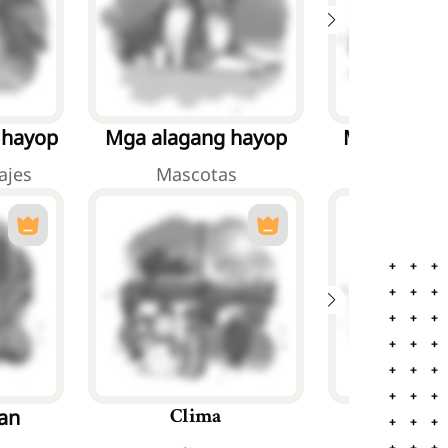
 hayop
Mga alagang hayop
Mga hayop 
ajes
Mascotas
Animales 
an
Mga Pa
Clima