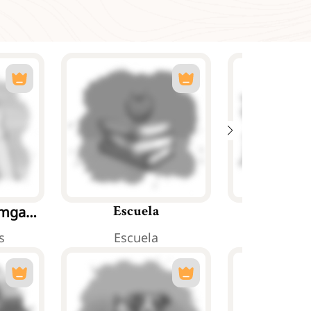
 mga
Escuela
Trab
s
Escuela
Trab