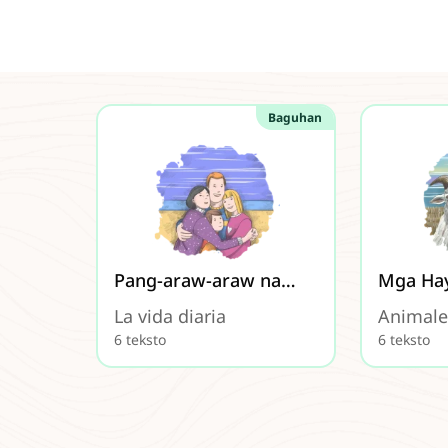
Baguhan
Pang-araw-araw na
Mga Ha
Buhay
La vida diaria
Animale
6 teksto
6 teksto