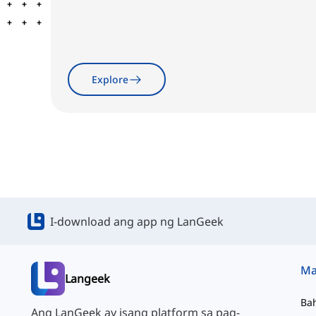
Explore
I-download ang app ng LanGeek
Langeek
Ba
Ang LanGeek ay isang platform sa pag-