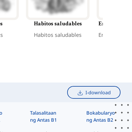
os
Habitos saludables
Enfermedade
os
Habitos saludables
Enfermedade
I-download
o
Talasalitaan
Bokabularyo
2
ng Antas B1
ng Antas B2