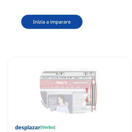
Inizia a imparare
desplazar
[
Verbo
]