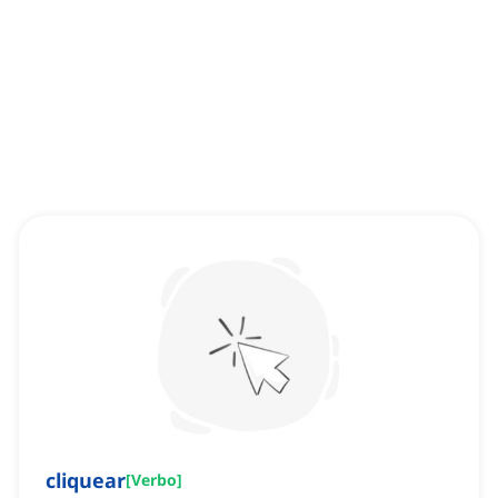
cliquear
[
Verbo
]