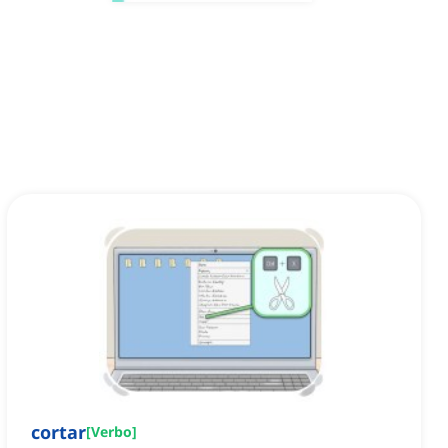
cortar
[
Verbo
]