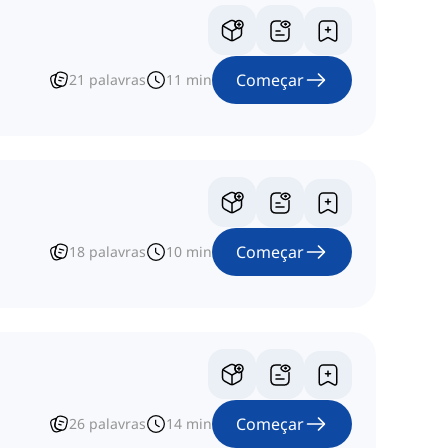
Começar
21
palavras
11
min
Começar
18
palavras
10
min
Começar
26
palavras
14
min