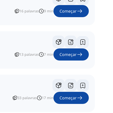
Começar
16
palavras
9
min
Começar
13
palavras
7
min
Começar
33
palavras
17
min