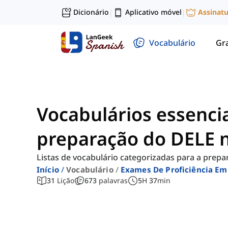
Dicionário
Aplicativo móvel
Assinat
|
|
Vocabulário
Gr
Vocabulários essencia
preparação do DELE n
Listas de vocabulário categorizadas para a prep
Início
Vocabulário
Exames De Proficiência Em
31
Lição
673
palavras
5
H
37
min