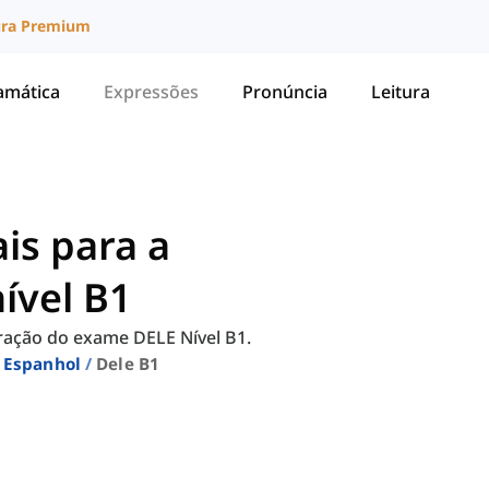
ura Premium
amática
Expressões
Pronúncia
Leitura
is para a
ível B1
aração do exame DELE Nível B1.
 Espanhol
Dele B1