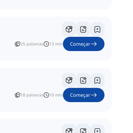
Começar
25
palavras
13
min
Começar
18
palavras
10
min