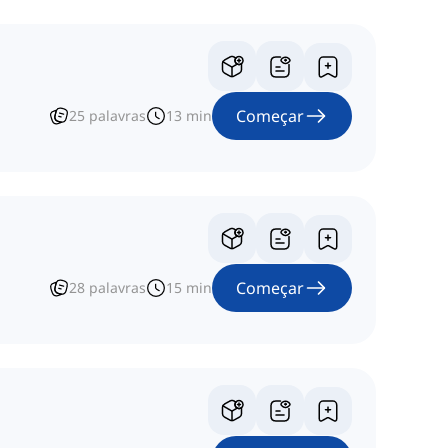
Começar
25
palavras
13
min
Começar
28
palavras
15
min