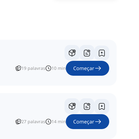
Começar
19
palavras
10
min
Começar
27
palavras
14
min