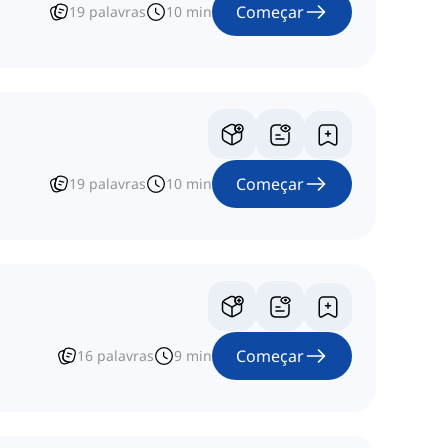
Começar
19
palavras
10
min
Começar
19
palavras
10
min
Começar
16
palavras
9
min