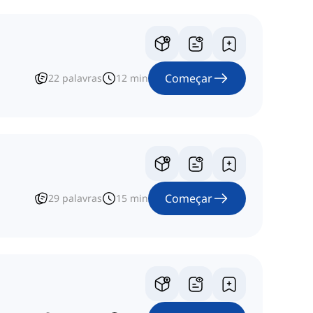
Começar
22
palavras
12
min
Começar
29
palavras
15
min