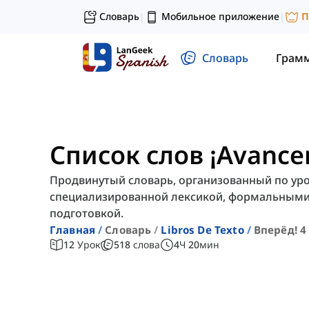
Словарь
Мобильное приложение
П
|
|
Словарь
Грам
Список слов ¡Avance
Продвинутый словарь, организованный по урок
специализированной лексикой, формальным
подготовкой.
Главная
Словарь
Libros De Texto
Вперёд! 4
12
Урок
518
слова
4
Ч
20
мин