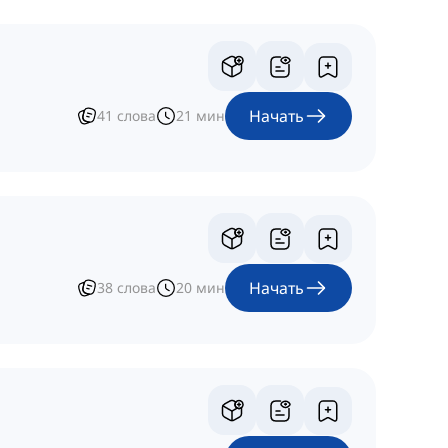
Начать
41
слова
21
мин
Начать
38
слова
20
мин