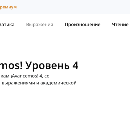
ремиум
матика
Выражения
Произношение
Чтение
mos! Уровень 4
ам ¡Avancemos! 4, со
и выражениями и академической