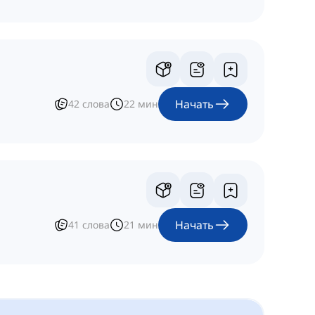
Начать
42
слова
22
мин
Начать
41
слова
21
мин