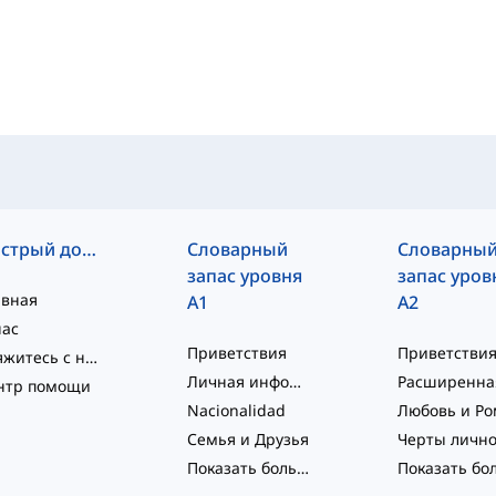
Быстрый доступ
Словарный
Словарны
запас уровня
запас уров
авная
A1
A2
нас
Приветствия
Свяжитесь с нами
Личная информация и общее описание
нтр помощи
Nacionalidad
Семья и Друзья
Показать больше
...