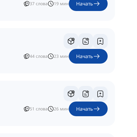
Начать
37
слова
19
мин
Начать
44
слова
23
мин
Начать
51
слова
26
мин