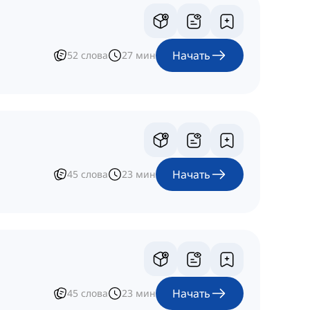
Начать
52
слова
27
мин
Начать
45
слова
23
мин
Начать
45
слова
23
мин