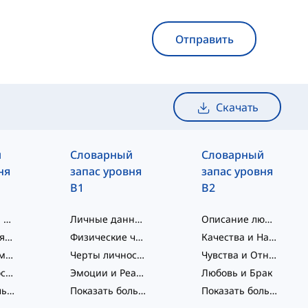
Отправить
Скачать
й
Словарный
Словарный
ня
запас уровня
запас уровня
B1
B2
Приветствия и социальное взаимодействие
Личные данные и этапы жизни
Описание людей
Расширенная семья и знакомые
Физические черты
Качества и Навыки
Любовь и Романтика
Черты личности
Чувства и Отношения
Черты личности
Эмоции и Реакции
Любовь и Брак
Показать больше
...
Показать больше
...
Показать больше
...