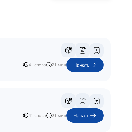
Начать
41
слова
21
мин
Начать
41
слова
21
мин