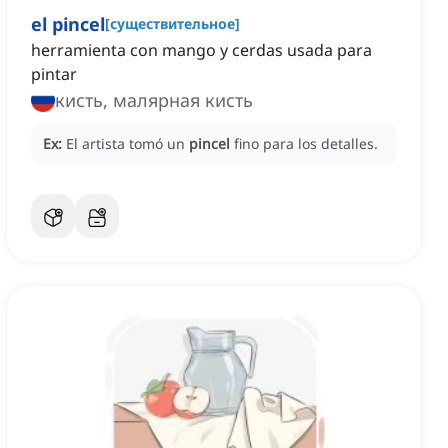
el pincel
[
существительное
]
herramienta con mango y cerdas usada para
pintar
кисть, малярная кисть
Ex:
El artista tomó un
pincel
fino para los detalles.