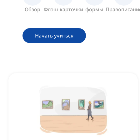
Обзор
Флэш-карточки
формы
Правописани
Начать учиться