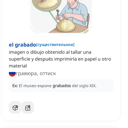
el grabado
[
существительное
]
imagen o dibujo obtenido al tallar una
superficie y después imprimirla en papel u otro
material
гравюра, оттиск
Ex:
El museo expone
grabados
del siglo XIX.