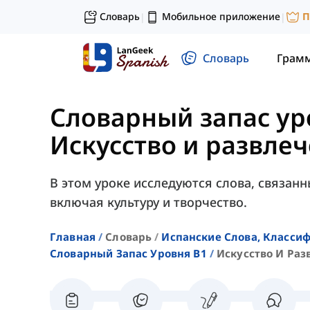
Словарь
Мобильное приложение
П
|
|
Словарь
Грам
Словарный запас ур
Искусство и развле
В этом уроке исследуются слова, связанн
включая культуру и творчество.
Главная
Словарь
Испанские Слова, Класси
Словарный Запас Уровня B1
Искусство И Раз