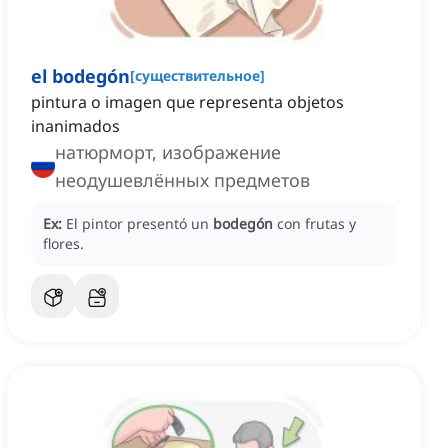
el bodegón
[
существительное
]
pintura o imagen que representa objetos
inanimados
натюрморт, изображение
неодушевлённых предметов
Ex:
El pintor presentó un
bodegón
con frutas y
flores.