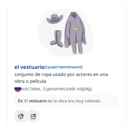
el vestuario
[
существительное
]
conjunto de ropa usado por actores en una
obra o película
костюм, сценический наряд
Ex:
El
vestuario
de la obra era muy colorido.