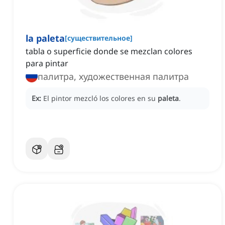
la paleta
[
существительное
]
tabla o superficie donde se mezclan colores
para pintar
палитра, художественная палитра
Ex:
El pintor mezcló los colores en su
paleta
.