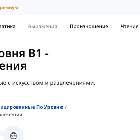
ремиум
матика
Выражения
Произношение
Чтение
овня B1
-
чения
ые с искусством и развлечениями,
фицированные По Уровню
влечения