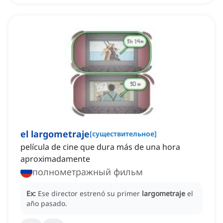
el largometraje
[
существительное
]
película de cine que dura más de una hora
aproximadamente
полнометражный фильм
Ex:
Ese director estrenó su primer
largometraje
el
año pasado.