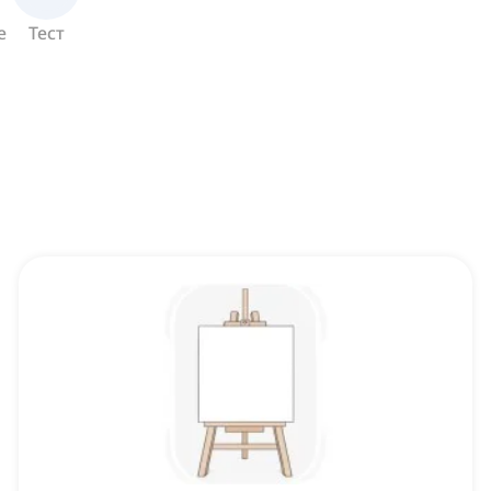
е
Тест