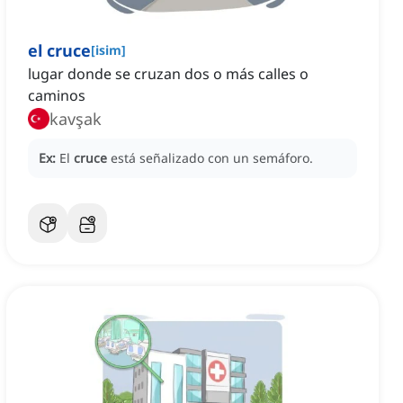
el cruce
[
isim
]
lugar donde se cruzan dos o más calles o
caminos
kavşak
Ex:
El
cruce
está señalizado con un semáforo.