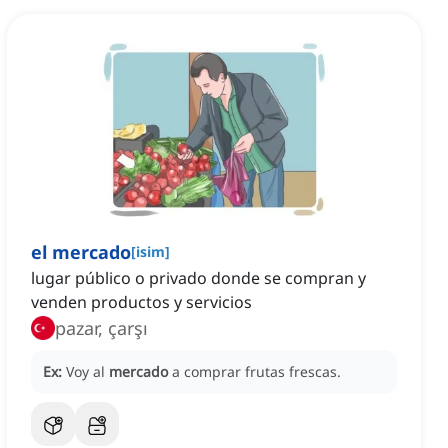
el mercado
[
isim
]
lugar público o privado donde se compran y
venden productos y servicios
pazar, çarşı
Ex:
Voy al
mercado
a comprar frutas frescas.