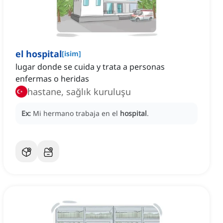
el hospital
[
isim
]
lugar donde se cuida y trata a personas
enfermas o heridas
hastane, sağlık kuruluşu
Ex:
Mi hermano trabaja en el
hospital
.