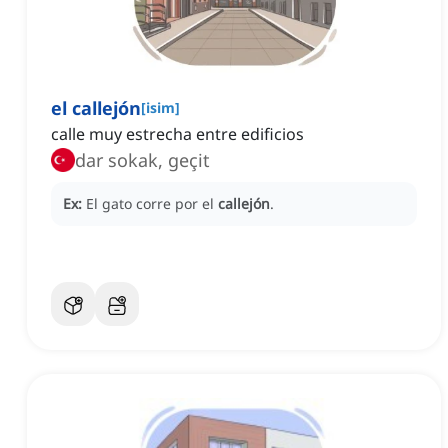
el callejón
[
isim
]
calle muy estrecha entre edificios
dar sokak, geçit
Ex:
El gato corre por el
callejón
.