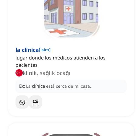
la clínica
[
isim
]
lugar donde los médicos atienden a los
pacientes
klinik, sağlık ocağı
Ex:
La
clínica
está cerca de mi casa.