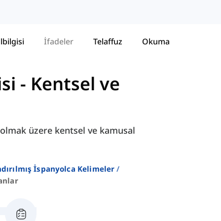
lbilgisi
İfadeler
Telaffuz
Okuma
si
-
Kentsel ve
il olmak üzere kentsel ve kamusal
ndırılmış İspanyolca Kelimeler
anlar