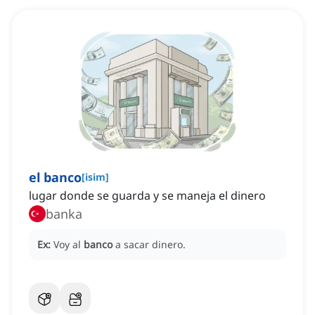
el banco
[
isim
]
lugar donde se guarda y se maneja el dinero
banka
Ex:
Voy al
banco
a sacar dinero.