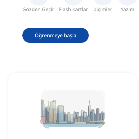
Gözden Geçir
Flash kartlar
biçimler
Yazım
Öğrenmeye başla