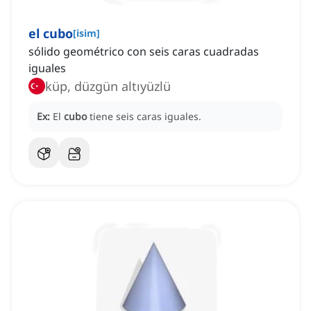
el cubo
[
isim
]
sólido geométrico con seis caras cuadradas
iguales
küp, düzgün altıyüzlü
Ex:
El
cubo
tiene seis caras iguales.