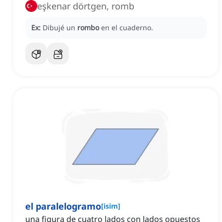
eşkenar dörtgen, romb
Ex:
Dibujé un
rombo
en el cuaderno.
el paralelogramo
[
isim
]
una figura de cuatro lados con lados opuestos