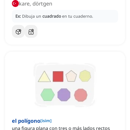
kare, dörtgen
Ex:
Dibuja un
cuadrado
en tu cuaderno.
el polígono
[
isim
]
una figura plana con tres o más lados rectos