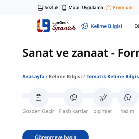
Sözlük
Mobil Uygulama
Premium
|
|
Kelime Bilgisi
Di
Sanat ve zanaat
-
For
Anasayfa
Kelime Bilgisi
Tematik Kelime Bilgis
Gözden Geçir
Flash kartlar
biçimler
Yazım
Öğrenmeye başla