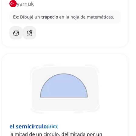
yamuk
Ex:
Dibujé un
trapecio
en la hoja de matemáticas.
el semicírculo
[
isim
]
la mitad de un círculo, delimitada por un