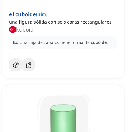
el cuboide
[
isim
]
una figura sólida con seis caras rectangulares
küboid
Ex:
Una caja de zapatos tiene forma de
cuboide
.