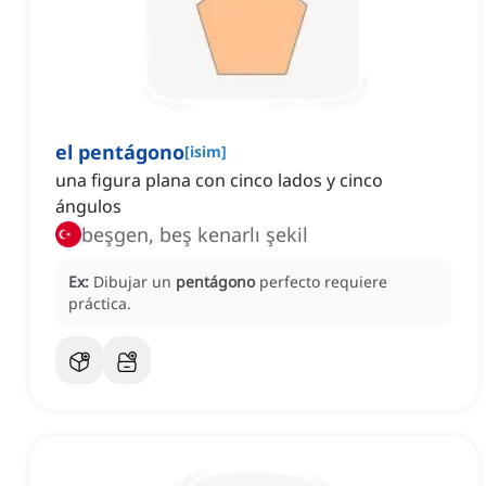
el pentágono
[
isim
]
una figura plana con cinco lados y cinco
ángulos
beşgen, beş kenarlı şekil
Ex:
Dibujar un
pentágono
perfecto requiere
práctica.