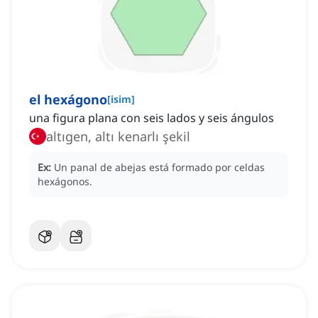
el hexágono
[
isim
]
una figura plana con seis lados y seis ángulos
altıgen, altı kenarlı şekil
Ex:
Un panal de abejas está formado por celdas
hexágonos.