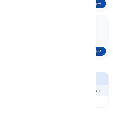
Bắt đầu
17. Unidad 8 - Lección 2
17
Bắt đầu
Libros de texto
Khám phá 1
Khám phá 2
Khám phá 3
Tiến lên! 1
Tiến lên! 2
Tiến lên! 3
Tiến lên! 4