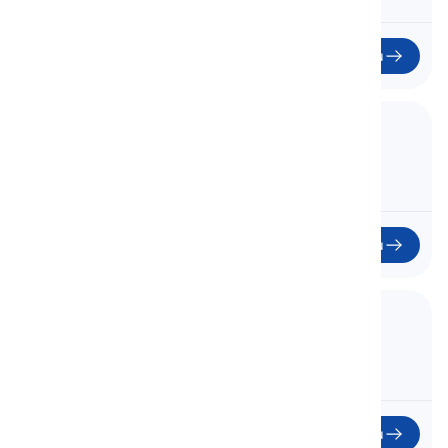
Bắt đầu
3. Unidad 1 - Lección 2
03
Bắt đầu
4. Unidad 2 - Lección 1
04
Bắt đầu