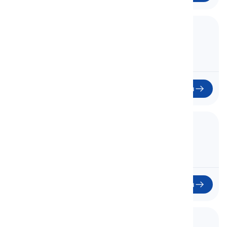
5. Unidad 2 - Lección 2
05
Bắt đầu
6. Unidad 3 - Lección 1
06
Bắt đầu
7. Unidad 3 - Lección 2