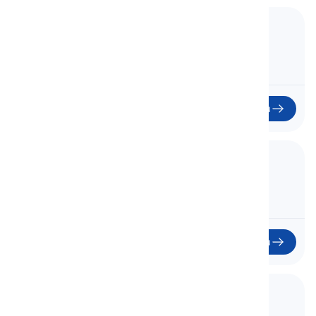
12. Unidad 6 - Lección 1
12
Bắt đầu
13. Unidad 6 - Lección 2
13
Bắt đầu
14. Unidad 7 - Lección 1
14