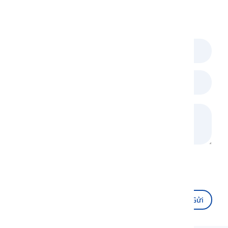
Bình luận
(
0
)
Đang tải Recaptcha...
Gửi