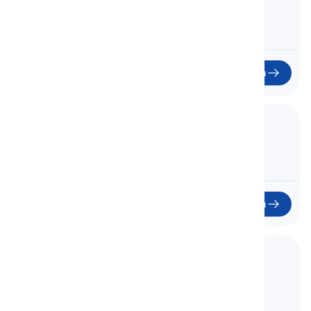
07
Bắt đầu
8. Unidad 4 - Lección 1
08
Bắt đầu
9. Unidad 4 - Lección 2
09