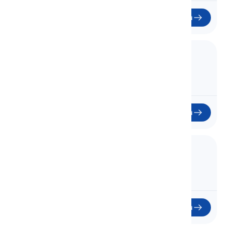
Bắt đầu
10. Unidad 5 - Lección 1
10
Bắt đầu
11. Unidad 5 - Lección 2
11
Bắt đầu