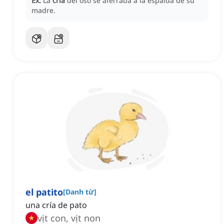
Ex:
La
cría
del oso se aferraba a la espalda de su
madre.
el patito
[
Danh từ
]
una cría de pato
vịt con, vịt non