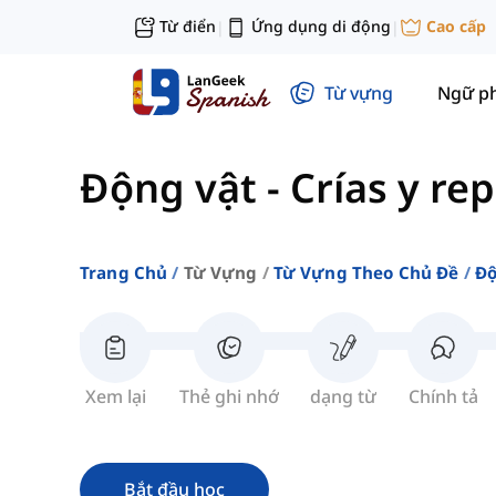
Từ điển
Ứng dụng di động
Cao cấp
|
|
Từ vựng
Ngữ p
Động vật
-
Crías y re
Trang Chủ
Từ Vựng
Từ Vựng Theo Chủ Đề
Độ
Xem lại
Thẻ ghi nhớ
dạng từ
Chính tả
Bắt đầu học