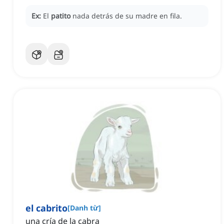
Ex:
El
patito
nada detrás de su madre en fila.
el cabrito
[
Danh từ
]
una cría de la cabra