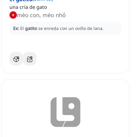
una cría de gato
mèo con, mèo nhỏ
Ex:
El
gatito
se enreda con un ovillo de lana.