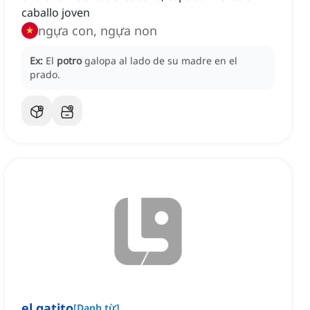
caballo joven
ngựa con, ngựa non
Ex:
El
potro
galopa al lado de su madre en el
prado.
el gatito
[
Danh từ
]