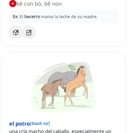
bê con bò, bê non
Ex:
El
becerro
mama la leche de su madre.
el potro
[
Danh từ
]
una cría macho del caballo, especialmente un