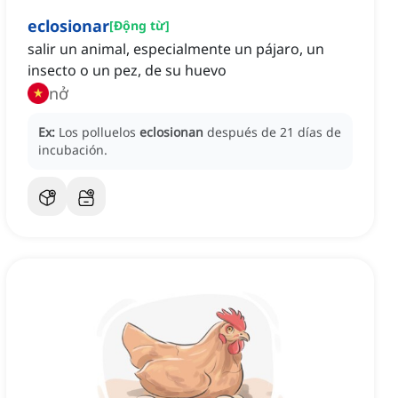
eclosionar
[
Động từ
]
salir un animal, especialmente un pájaro, un
insecto o un pez, de su huevo
nở
Ex:
Los polluelos
eclosionan
después de 21 días de
incubación.