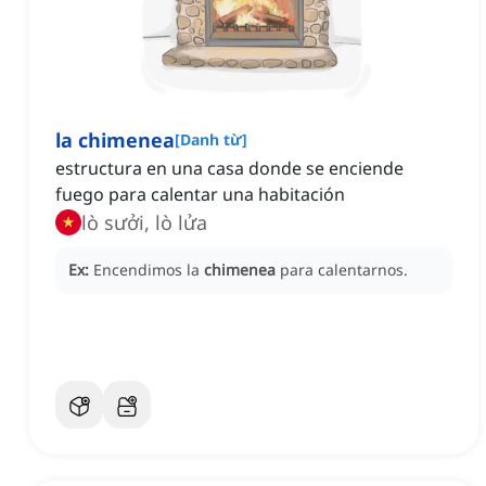
la chimenea
[
Danh từ
]
estructura en una casa donde se enciende
fuego para calentar una habitación
lò sưởi, lò lửa
Ex:
Encendimos la
chimenea
para calentarnos.