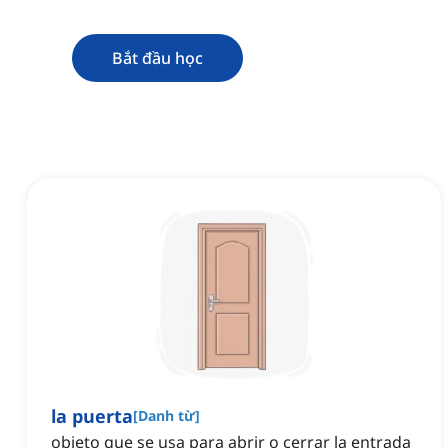
Bắt đầu học
la puerta
[
Danh từ
]
objeto que se usa para abrir o cerrar la entrada