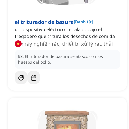
el triturador de basura
[
Danh từ
]
un dispositivo eléctrico instalado bajo el
fregadero que tritura los desechos de comida
máy nghiền rác, thiết bị xử lý rác thải
Ex:
El triturador de basura se atascó con los
huesos del pollo.