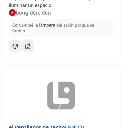
iluminar un espacio
bóng đèn, đèn
Ex:
Cambié la
lámpara
del salón porque se
fundió.
el ventilador de techo
[
Danh từ
]