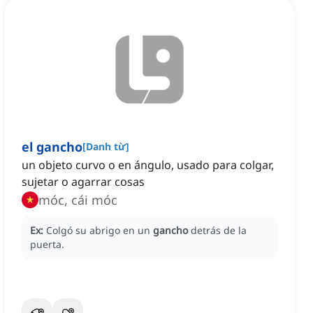
el gancho
[
Danh từ
]
un objeto curvo o en ángulo, usado para colgar,
sujetar o agarrar cosas
móc, cái móc
Ex:
Colgó su abrigo en un
gancho
detrás de la
puerta.