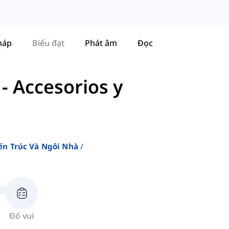
háp
Biểu đạt
Phát âm
Đọc
-
Accesorios y
ến Trúc Và Ngôi Nhà
Đố vui