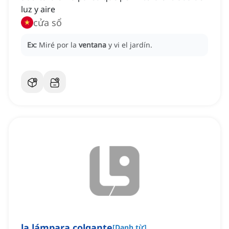
luz y aire
cửa sổ
Ex:
Miré por la
ventana
y vi el jardín.
la lámpara colgante
[
Danh từ
]