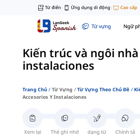
Từ điển
Ứng dụng di động
Cao cấp
|
|
Từ vựng
Ngữ p
Kiến trúc và ngôi nhà
instalaciones
Trang Chủ
Từ Vựng
Từ Vựng Theo Chủ Đề
Ki
Accesorios Y Instalaciones
Xem lại
Thẻ ghi nhớ
dạng từ
Chính tả