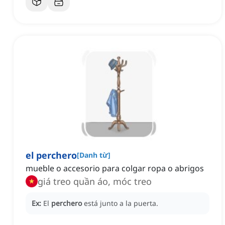
el perchero
[
Danh từ
]
mueble o accesorio para colgar ropa o abrigos
giá treo quần áo, móc treo
Ex:
El
perchero
está junto a la puerta.