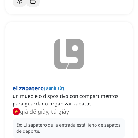
el zapatero
[
Danh từ
]
un mueble o dispositivo con compartimentos
para guardar o organizar zapatos
giá để giày, tủ giày
Ex:
El
zapatero
de la entrada está lleno de zapatos
de deporte.