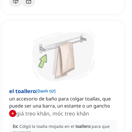
el toallero
[
Danh từ
]
un accesorio de baño para colgar toallas, que
puede ser una barra, un estante o un gancho
giá treo khăn, móc treo khăn
Ex:
Colgó la toalla mojada en el
toallero
para que