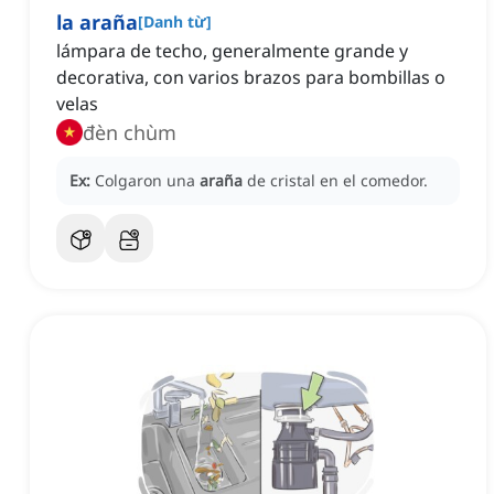
la araña
[
Danh từ
]
lámpara de techo, generalmente grande y
decorativa, con varios brazos para bombillas o
velas
đèn chùm
Ex:
Colgaron una
araña
de cristal en el comedor.