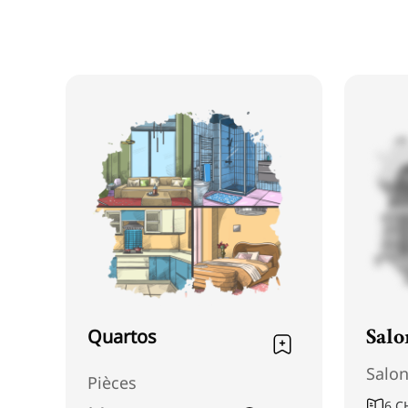
Quartos
Salo
Salo
Pièces
6
C