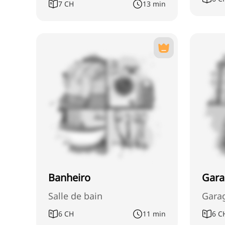
7
CH
13 min
Banheiro
Gar
Salle de bain
Gara
6
CH
11 min
6
C