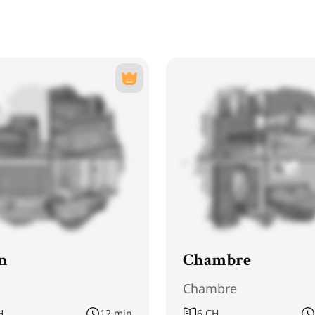
n
Chambre
n
Chambre
H
12 min
6
CH