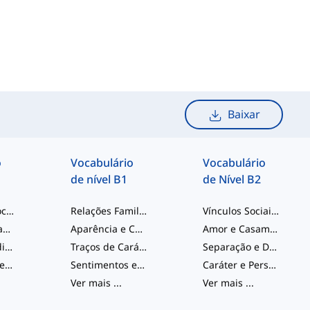
Baixar
o
Vocabulário
Vocabulário
de nível B1
de Nível B2
Interações Sociais
Relações Familiares e Amorosas
Vínculos Sociais e Familiares
Família e Relações
Aparência e Charme
Amor e Casamento
Números Ordinais
Traços de Caráter
Separação e Desacordo
Sentimentos e Emoções
Sentimentos e Emoções
Caráter e Personalidade
Ver mais
...
Ver mais
...