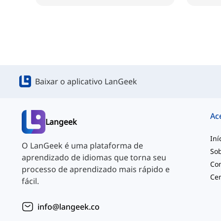
Baixar o aplicativo LanGeek
Ac
Langeek
Iní
O LanGeek é uma plataforma de
So
aprendizado de idiomas que torna seu
Co
processo de aprendizado mais rápido e
Cen
fácil.
info@langeek.co