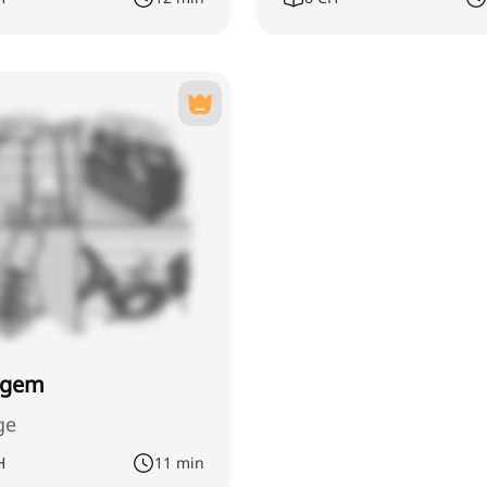
agem
ge
H
11 min