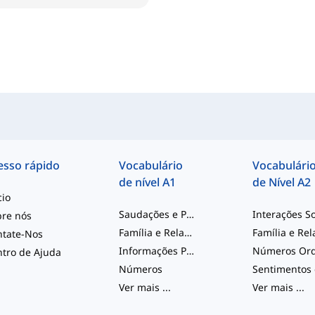
esso rápido
Vocabulário
Vocabulári
de nível A1
de Nível A2
cio
Saudações e Palavras para Iniciantes
bre nós
Família e Relações
ntate-Nos
Informações Pessoais
tro de Ajuda
Números
Ver mais
...
Ver mais
...