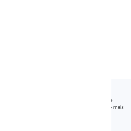
TCF - Niveau C2
0
%
55
l
1159
w
9
H
40
min
Langeek
O LanGeek é uma plataforma de aprendizado de
idiomas que torna seu processo de aprendizado mais
rápido e fácil.
info@langeek.co