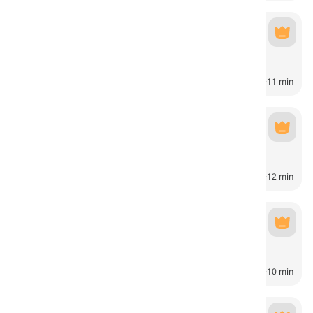
École
École
6
CH
11 min
Muncă
Travail
6
CH
12 min
Achats
Achats
6
CH
10 min