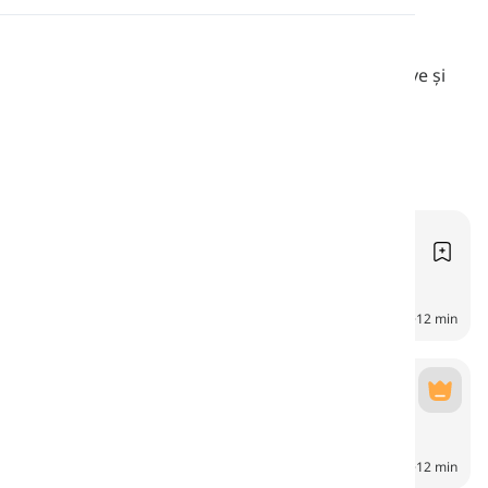
Pronunție
Explorați viața de zi cu zi a unei familii de patru
persoane cu povești pline de provocări distractive și
bucurii simple pentru cei care învață franceza.
Lectură
Sarcini zilnice
Tâches quotidiennes
6
CH
12 min
Cu prietenii
Avec des amis
7
CH
12 min