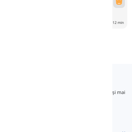
Ocazii
Occasions
6
CH
12 min
Langeek
LanGeek este o platformă de învățare a limbilor
străine care face procesul de învățare mai rapid și mai
ușor.
info@langeek.co