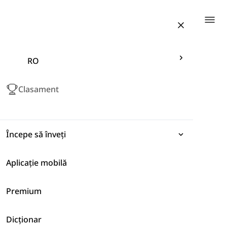
Togg
RO
Clasament
Începe să înveți
Aplicație mobilă
Expresii
Premium
Gramatică
Viața Cotidiană
Dicționar
Vocabular