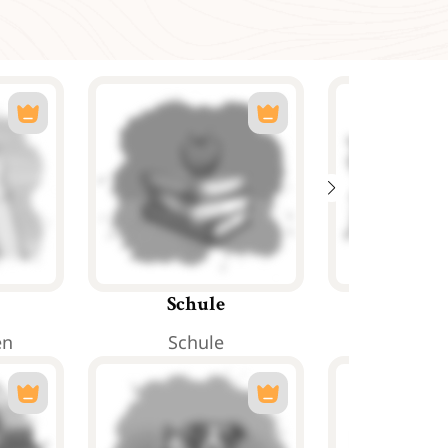
Schule
Arbe
en
Schule
Arbe