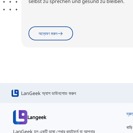
selbst zu sprechen und gesund zu bleiben.
অন্বেষণ করুন
LanGeek অ্যাপ ডাউনলোড করুন
দ্রু
Langeek
বাড়ি
LanGeek হল একটি ভাষা শেখার প্ল্যাটফর্ম যা আপনার