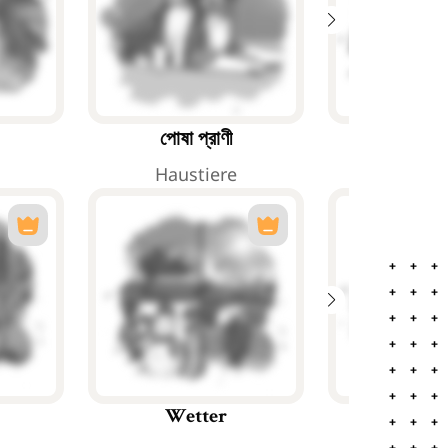
পোষা প্রাণী
সামুদ্রিক 
Haustiere
Meeres
ঋতু
Wetter