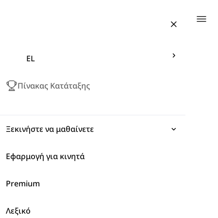
Togg
EL
Πίνακας Κατάταξης
Ξεκινήστε να μαθαίνετε
Εφαρμογή για κινητά
Εκφράσεις
Premium
Γραμματική
Καθημερινή Ζωή
Λεξικό
Λεξιλόγιο