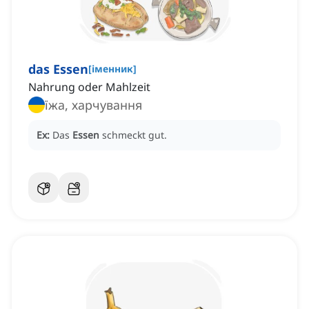
das Essen
[
іменник
]
Nahrung oder Mahlzeit
їжа, харчування
Ex:
Das
Essen
schmeckt gut.