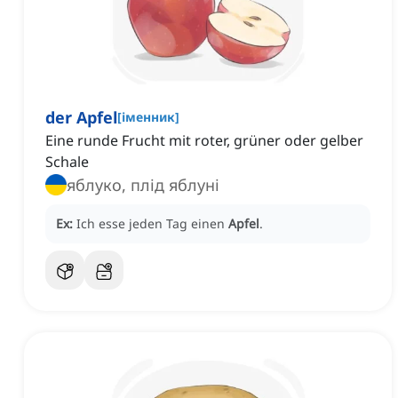
der Apfel
[
іменник
]
Eine runde Frucht mit roter, grüner oder gelber
Schale
яблуко, плід яблуні
Ex:
Ich esse jeden Tag einen
Apfel
.