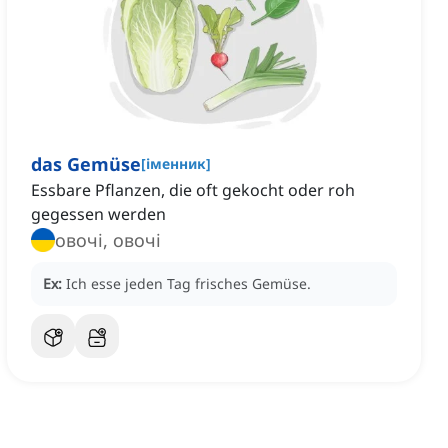
das Gemüse
[
іменник
]
Essbare Pflanzen, die oft gekocht oder roh
gegessen werden
овочі, овочі
Ex:
Ich esse jeden Tag frisches Gemüse.