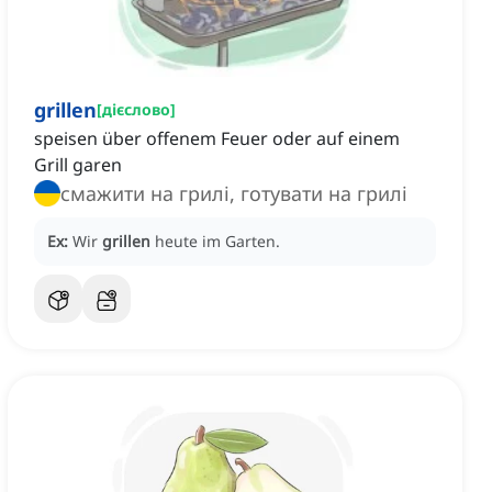
grillen
[
дієслово
]
speisen über offenem Feuer oder auf einem
Grill garen
смажити на грилі, готувати на грилі
Ex:
Wir
grillen
heute im Garten.