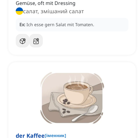
Gemüse, oft mit Dressing
салат, змішаний салат
Ex:
Ich esse gern Salat mit Tomaten.
der Kaffee
[
іменник
]