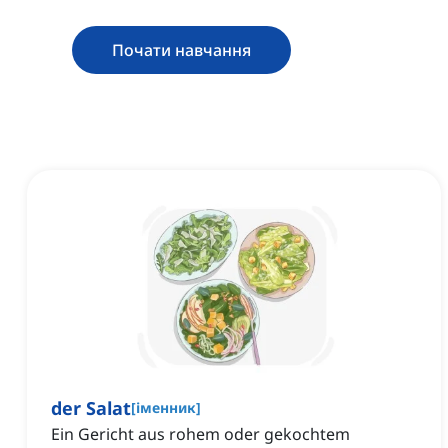
Почати навчання
der Salat
[
іменник
]
Ein Gericht aus rohem oder gekochtem