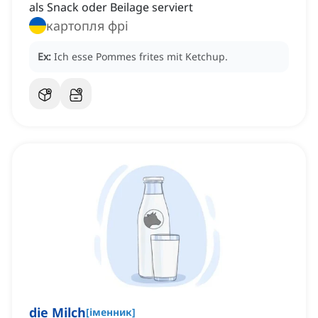
als Snack oder Beilage serviert
картопля фрі
Ex:
Ich esse Pommes frites mit Ketchup.
die Milch
[
іменник
]