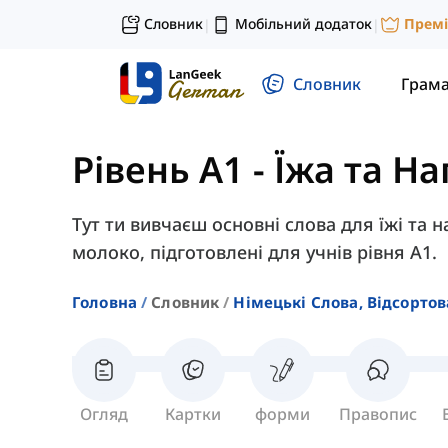
Словник
Мобільний додаток
Прем
|
|
Словник
Грам
Рівень A1
-
Їжа та На
Тут ти вивчаєш основні слова для їжі та на
молоко, підготовлені для учнів рівня A1.
Головна
Словник
Німецькі Слова, Відсортов
Огляд
Картки
форми
Правопис