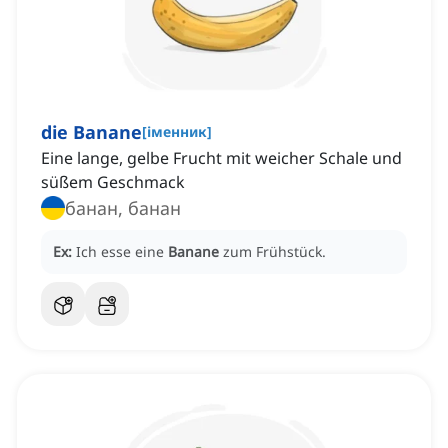
die Banane
[
іменник
]
Eine lange, gelbe Frucht mit weicher Schale und
süßem Geschmack
банан, банан
Ex:
Ich esse eine
Banane
zum Frühstück.