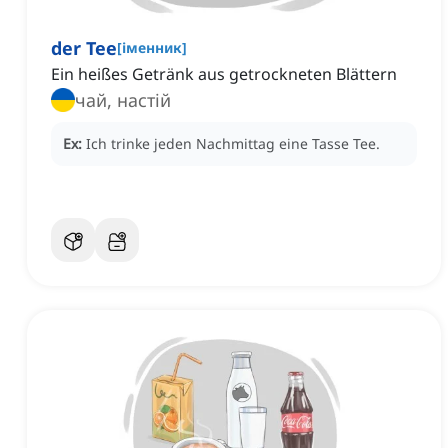
der Tee
[
іменник
]
Ein heißes Getränk aus getrockneten Blättern
чай, настій
Ex:
Ich trinke jeden Nachmittag eine Tasse Tee.