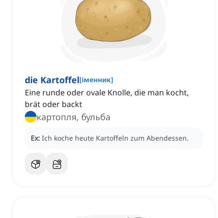
die Kartoffel
[
іменник
]
Eine runde oder ovale Knolle, die man kocht,
brät oder backt
картопля, бульба
Ex:
Ich koche heute Kartoffeln zum Abendessen.