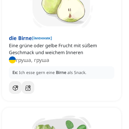
die Birne
[
іменник
]
Eine grüne oder gelbe Frucht mit süßem
Geschmack und weichem Inneren
груша, груша
Ex:
Ich esse gern eine
Birne
als Snack.