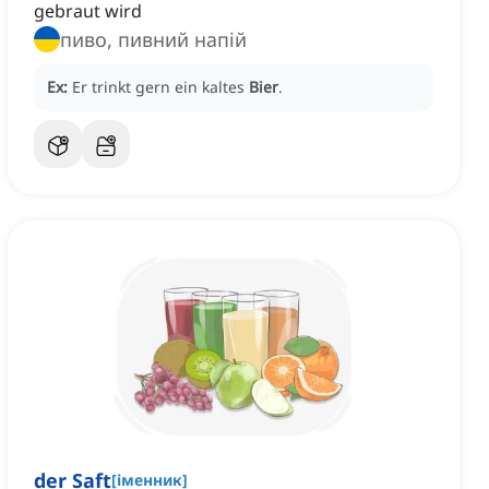
gebraut wird
пиво, пивний напій
Ex:
Er trinkt gern ein kaltes
Bier
.
der Saft
[
іменник
]