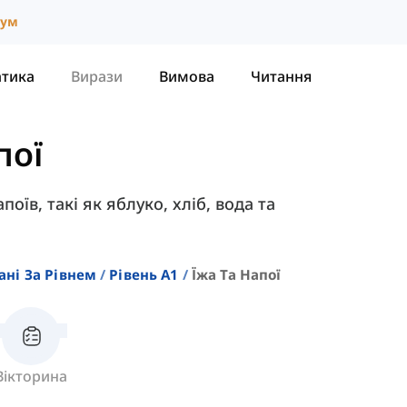
іум
атика
Вирази
Вимова
Читання
пої
поїв, такі як яблуко, хліб, вода та
ані За Рівнем
Рівень A1
Їжа Та Напої
Вікторина