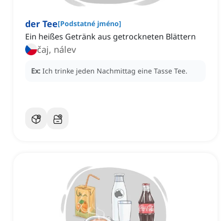
der Tee
[
Podstatné jméno
]
Ein heißes Getränk aus getrockneten Blättern
čaj, nálev
Ex:
Ich trinke jeden Nachmittag eine Tasse Tee.