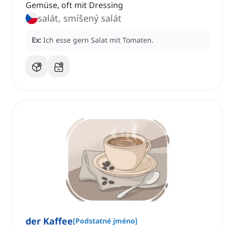
Gemüse, oft mit Dressing
salát, smíšený salát
Ex:
Ich esse gern Salat mit Tomaten.
der Kaffee
[
Podstatné jméno
]