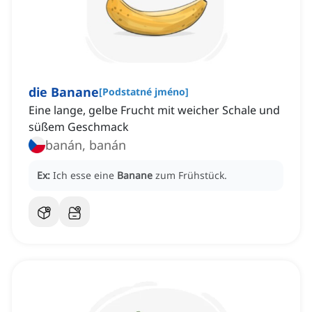
die Banane
[
Podstatné jméno
]
Eine lange, gelbe Frucht mit weicher Schale und
süßem Geschmack
banán, banán
Ex:
Ich esse eine
Banane
zum Frühstück.