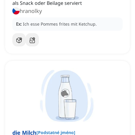
als Snack oder Beilage serviert
hranolky
Ex:
Ich esse Pommes frites mit Ketchup.
die Milch
[
Podstatné jméno
]