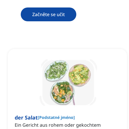
Začněte se učit
der Salat
[
Podstatné jméno
]
Ein Gericht aus rohem oder gekochtem