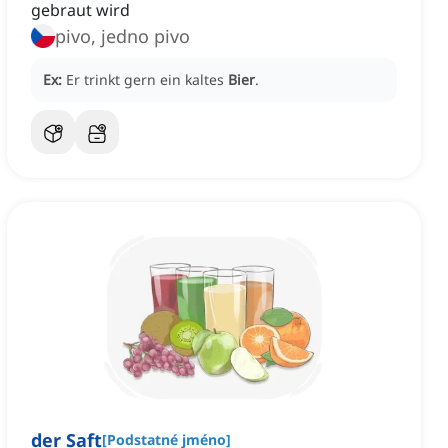
gebraut wird
pivo, jedno pivo
Ex:
Er trinkt gern ein kaltes
Bier
.
der Saft
[
Podstatné jméno
]