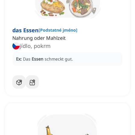
das Essen
[
Podstatné jméno
]
Nahrung oder Mahlzeit
jídlo, pokrm
Ex:
Das
Essen
schmeckt gut.