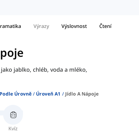
ramatika
Výrazy
Výslovnost
Čtení
ápoje
 jako jablko, chléb, voda a mléko,
Podle Úrovně
Úroveň A1
Jídlo A Nápoje
Kvíz