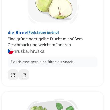
die Birne
[
Podstatné jméno
]
Eine grüne oder gelbe Frucht mit süßem
Geschmack und weichem Inneren
hruška, hruška
Ex:
Ich esse gern eine
Birne
als Snack.