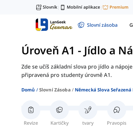
Slovník
Mobilní aplikace
Premium
|
|
Slovní zásoba
G
Úroveň A1
-
Jídlo a N
Zde se učíš základní slova pro jídlo a nápoje
připravená pro studenty úrovně A1.
Domů
Slovní Zásoba
Německá Slova Seřazená 
Revize
Kartičky
tvary
Pravopis