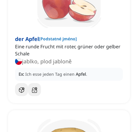
der Apfel
[
Podstatné jméno
]
Eine runde Frucht mit roter, grüner oder gelber
Schale
jablko, plod jabloně
Ex:
Ich esse jeden Tag einen
Apfel
.