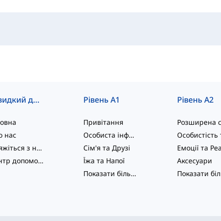
Швидкий доступ
Рівень A1
Рівень A2
ловна
Привітання
о нас
Особиста інформація
Зв'яжіться з нами
Сім'я та Друзі
Центр допомоги
Їжа та Напої
Аксесуари
Показати більше
...