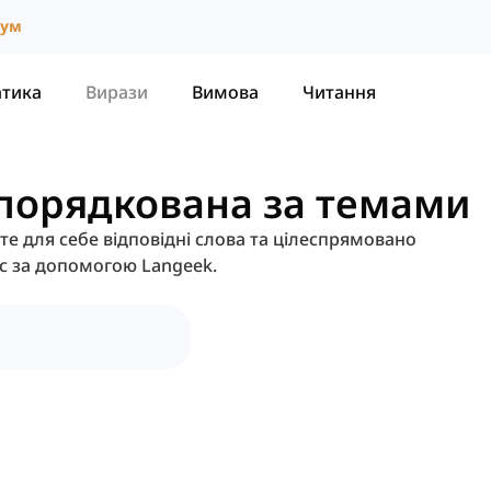
іум
атика
Вирази
Вимова
Читання
впорядкована за темами
те для себе відповідні слова та цілеспрямовано
с за допомогою Langeek.