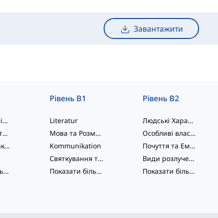
Завантажити
Рівень B1
Рівень B2
Розширена сім'я
Literatur
Людські Характеристики
Особистість та Фізичні Характеристики
Мова та Розмова
Особливі властивості та характеристики
Емоції та Реакції
Kommunikation
Почуття та Емоції
Святкування та Вечірки
Види розлучення та закінчення стосунків
Показати більше
...
Показати більше
...
Показати більше
...