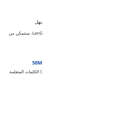
تهدف Langeek إلى جعل عملية تعلم اللغة أسهل
تعلم لغة جديدة سيصبح سريعًا وسهلاً باستخدام LanGeek. ستتمكن من
تحقيق أهدافك إذا اتبعت جدولنا اليومي والشهري.
+700k
+2M ساعات
+50M
التنزيلات
الوقت المستغرق
الكلمات المتعلمة
في التعلم