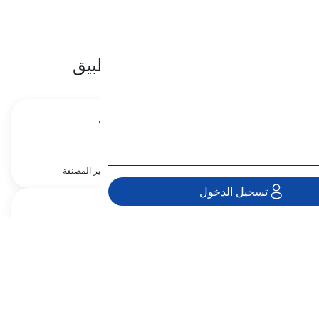
الأقسام الرئيسية للتطبيق
المفردات
الأمثال
دروس المفردات من كتب
ومستويات مختلفة
الأمثال والتعابير المصنفة
تسجيل الدخول
القواعد
النطق
مجموعة كاملة من القواعد اللغوية
مجمعة لمستويات مختلفة
يمكنك دراسة دروس النطق هنا