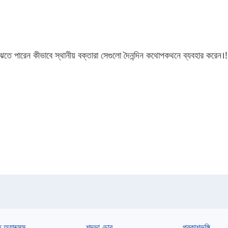
 বুঝতে পারেন কীভাবে স্থানীয় বক্তারা সেগুলো দৈনন্দিন কথোপকথনে ব্যবহার করেন।
!
ত অ্যাক্সেস
শব্দভাণ্ডার
প্রকাশভঙ্গি