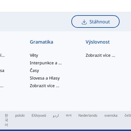
Stáhnout
Gramatika
Výslovnost
slangová slovíčka
Věty
Zobrazit více
...
Interpunkce a Pravopis
esa
Časy
Slovesa a Hlasy
...
Zobrazit více
...
한
polski
Ελληνικά
اردو
বাংলা
Nederlands
svenska
češ
국
어