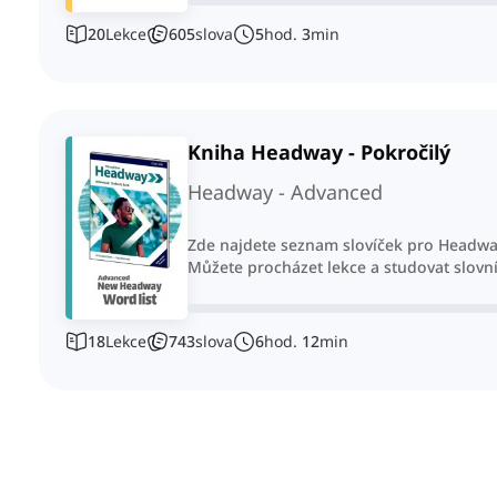
20
Lekce
605
slova
5
hod.
3
min
Kniha Headway - Pokročilý
Headway - Advanced
Zde najdete seznam slovíček pro Headway 
Můžete procházet lekce a studovat slovn
18
Lekce
743
slova
6
hod.
12
min