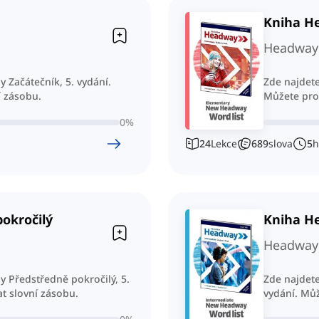
Kniha He
Headway 
 Začátečník, 5. vydání.
Zde najdete
í zásobu.
Můžete proc
0
%
24
Lekce
689
slova
5
h
okročilý
Kniha He
Headway 
 Předstředně pokročilý, 5.
Zde najdete
t slovní zásobu.
vydání. Můž