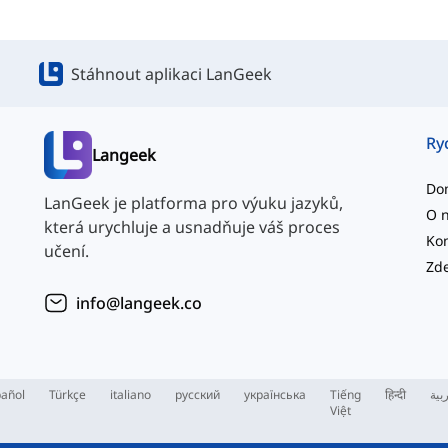
Stáhnout aplikaci LanGeek
Ry
Langeek
Do
LanGeek je platforma pro výuku jazyků,
O 
která urychluje a usnadňuje váš proces
Kon
učení.
info@langeek.co
añol
Türkçe
italiano
русский
українська
Tiếng
हिन्दी
بية
Việt