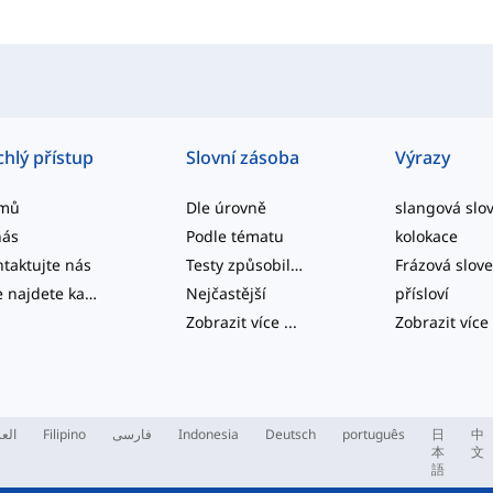
chlý přístup
Slovní zásoba
Výrazy
mů
Dle úrovně
nás
Podle tématu
kolokace
taktujte nás
Testy způsobilosti
Frázová slov
Zde najdete kategorizované seznamy slov běžných anglických kolokací a běžných složených struktur.
Nejčastější
přísloví
Zobrazit více
...
Zobrazit více
العر
Filipino
فارسی
Indonesia
Deutsch
português
日
中
本
文
語