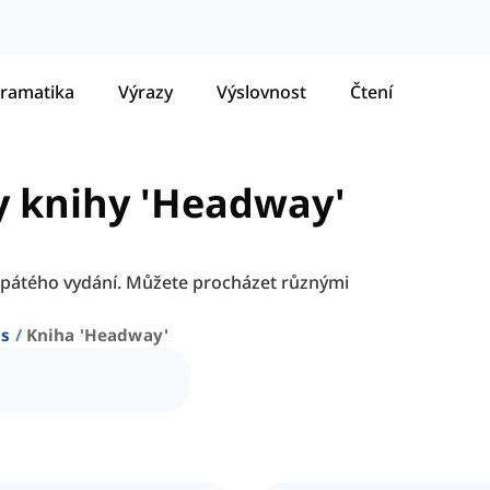
ramatika
Výrazy
Výslovnost
Čtení
y knihy 'Headway'
 pátého vydání. Můžete procházet různými
ts
Kniha 'headway'