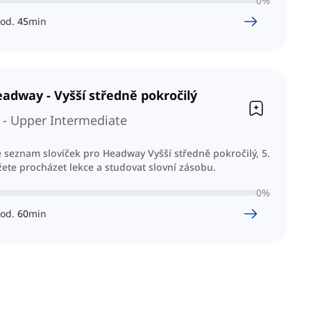
0
%
od.
45
min
adway - Vyšší středně pokročilý
- Upper Intermediate
 seznam slovíček pro Headway Vyšší středně pokročilý, 5.
ete procházet lekce a studovat slovní zásobu.
0
%
od.
60
min