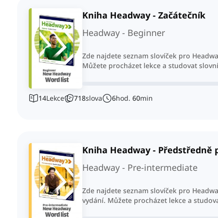
Kniha Headway - Začátečník
Headway - Beginner
Zde najdete seznam slovíček pro Headway
Můžete procházet lekce a studovat slovn
14
Lekce
718
slova
6
hod.
60
min
Kniha Headway - Předstředně p
Headway - Pre-intermediate
Zde najdete seznam slovíček pro Headway
vydání. Můžete procházet lekce a studova