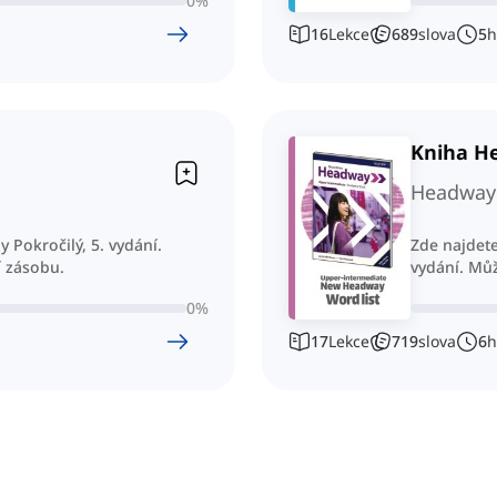
0
%
16
Lekce
689
slova
5
h
Kniha He
Headway 
Pokročilý, 5. vydání.
Zde najdete
í zásobu.
vydání. Můž
0
%
17
Lekce
719
slova
6
h