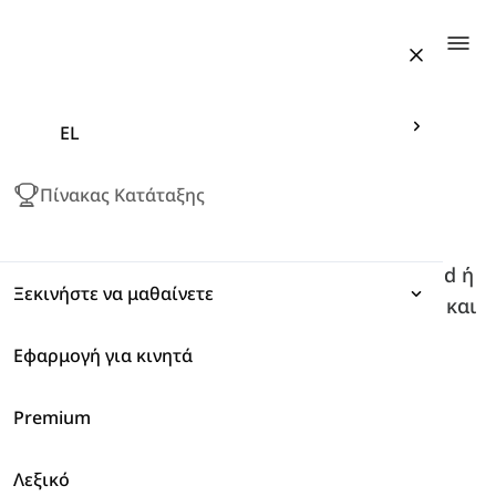
Togg
EL
Πίνακας Κατάταξης
Λήψη
LanGeek
Εφαρμογή για κινητά
Κατεβάζοντας την εφαρμογή μας για Android ή
Ξεκινήστε να μαθαίνετε
IOS, θα έχετε πάντα πρόσβαση στο Langeek και
στις λειτουργίες του.
Εφαρμογή για κινητά
Εκφράσεις
Google Play
Premium
Γραμματική
4.7
+500k
App Store
Λεξικό
Λεξιλόγιο
4.9
+200k