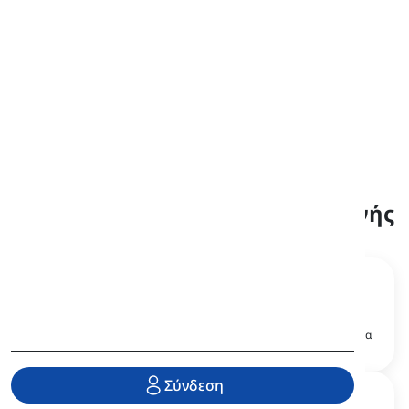
Οι κύριες ενότητες της εφαρμογής
Λεξιλόγιο
Ιδιώματα
Μαθήματα λεξιλογίου από
Κατηγοριοποιημένα ιδιώματα
διάφορα βιβλία και επίπεδα
και εκφράσεις
Σύνδεση
Γραμματική
Προφορά