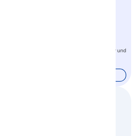
Mobile Anwendung
Herunterladen
Installiere die LanGeek-App auf deinem Handy und
lerne neue Sprachen.
.
Anwendung Herunterladen