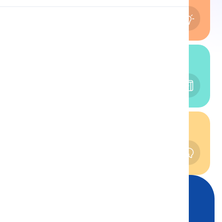
Aussprache
Lesen
Lesen
Leseabschnitt
Grammatik
Englisch Grammatik
Lektionen
Aussprache
Aussprachelektionen