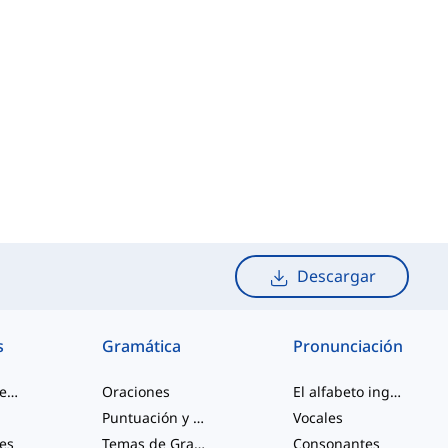
Descargar
s
Gramática
Pronunciación
palabras de jerga
Oraciones
El alfabeto inglés
Puntuación y Ortografía
Vocales
les
Temas de Gramática Varios
Consonantes