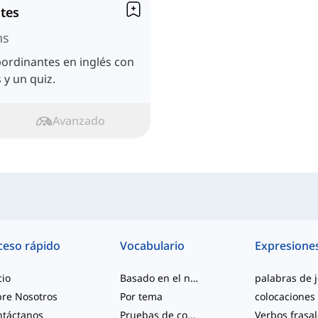
tes
ns
ordinantes en inglés con
 y un quiz.
Avanzado
ceso rápido
Vocabulario
Expresione
cio
Basado en el nivel
re Nosotros
Por tema
colocaciones
ntáctanos
Pruebas de competencia
Verbos frasa