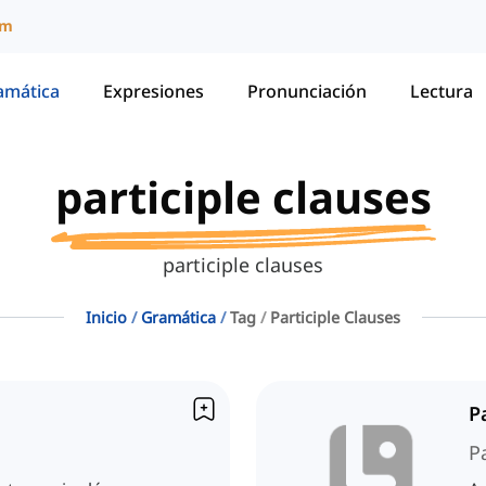
um
amática
Expresiones
Pronunciación
Lectura
participle clauses
participle clauses
Inicio
Gramática
Tag
Participle Clauses
P
P