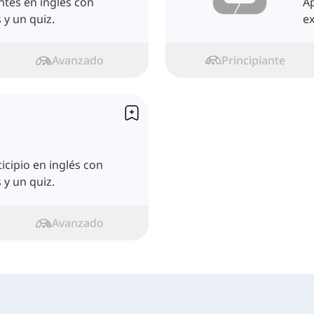
ntes en inglés con
Ap
 y un quiz.
ex
Avanzado
Principiante
icipio en inglés con
 y un quiz.
Avanzado