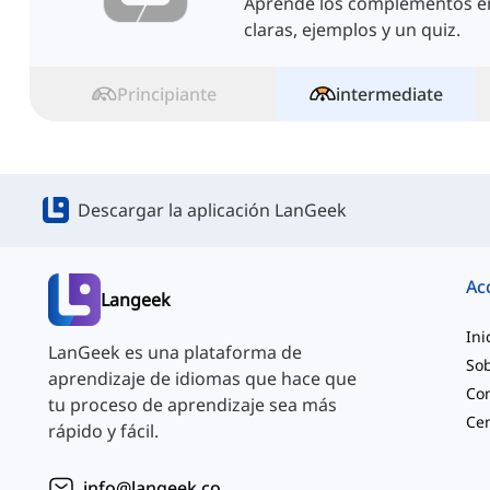
Aprende los complementos en
claras, ejemplos y un quiz.
Principiante
intermediate
Descargar la aplicación LanGeek
Ac
Langeek
Ini
LanGeek es una plataforma de
Sob
aprendizaje de idiomas que hace que
Co
tu proceso de aprendizaje sea más
rápido y fácil.
info@langeek.co