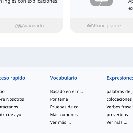
 inglés con explicaciones
Ap
ex
Avanzado
Principiante
ceso rápido
Vocabulario
Expresione
cio
Basado en el nivel
re Nosotros
Por tema
colocaciones
ntáctanos
Pruebas de competencia
Verbos frasa
Centro de ayuda
Más comunes
proverbios
Ver más
...
Ver más
...