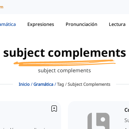
um
amática
Expresiones
Pronunciación
Lectura
subject complements
subject complements
Inicio
Gramática
Tag
Subject Complements
C
S