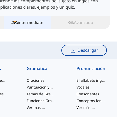
rende los complementos del sujeto en inglés con
plicaciones claras, ejemplos y un quiz.
intermediate
Avanzado
Descargar
s
Gramática
Pronunciación
palabras de jerga
Oraciones
El alfabeto inglés
Puntuación y Ortografía
Vocales
les
Temas de Gramática Varios
Consonantes
Funciones Gramaticales
Conceptos fonológicos
Ver más
...
Ver más
...