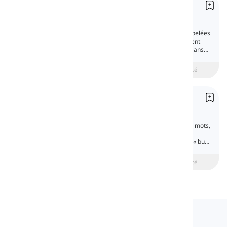
Prépositions de manière
Prepositions of Manner
Les prépositions de manière, également appelées
prépositions de méthode, expriment comment
une certaine chose se produit ou est faite. Dans
cette partie, nous allons les aborder.
beginner
Intermédiaire
Avancé
Conjonctions de coordination
Coordinating Conjunctions
Les conjonctions de coordination relient des mots,
des phrases ou des propositions de même
importance. Des exemples incluent « and », « but
», « or », « nor », « for », « so » et « yet ».
beginner
Intermédiaire
Avancé
Langeek