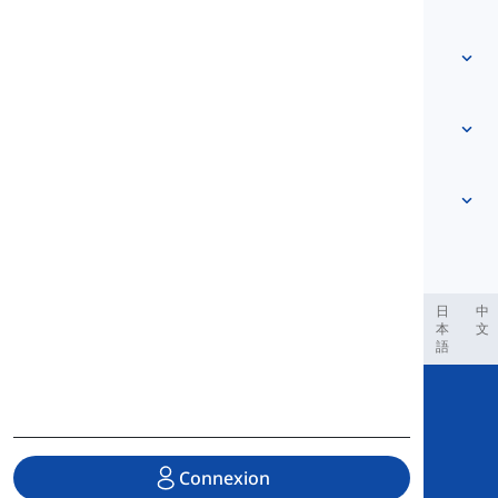
Contactez-nous
Basé sur le niveau
Centre d'aide
Expressions
Par thème
Tests de compétence
mots d’argot
Les plus courants
Grammaire
collocations
Voir plus
...
Verbes à particule
Phrases
proverbes
Prononciation
Ponctuation et Orthographe
Voir plus
...
Temps
L'alphabet anglais
Verbes et Voix
Voyelles
Voir plus
...
Consonnes
العر
Filipino
فارسی
Indonesia
Deutsch
português
日
中
本
文
Concepts phonologiques
語
Voir plus
...
Copyright © 2020 Langeek Inc.
All Rights Reserved.
Connexion
Politique de confidentialité
|
Conditions de service