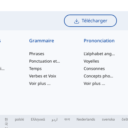
Télécharger
s
Grammaire
Prononciation
Phrases
L'alphabet anglais
Ponctuation et Orthographe
Voyelles
Verbes à particule
Temps
Consonnes
Verbes et Voix
Concepts phonologiques
Voir plus
...
Voir plus
...
한
polski
Ελληνικά
اردو
বাংলা
Nederlands
svenska
češ
국