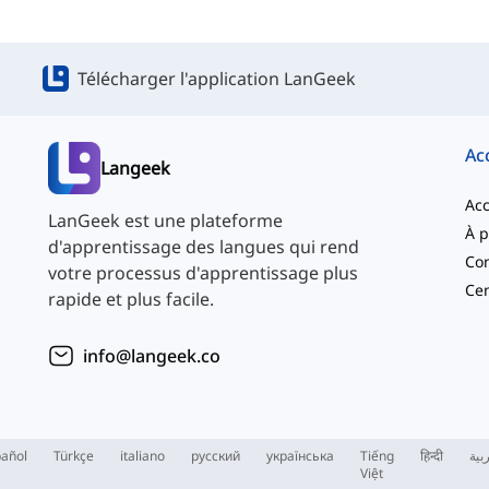
Télécharger l'application LanGeek
Ac
Langeek
Acc
LanGeek est une plateforme
d'apprentissage des langues qui rend
Con
votre processus d'apprentissage plus
Cen
rapide et plus facile.
info@langeek.co
añol
Türkçe
italiano
русский
українська
Tiếng
हिन्दी
بية
Việt