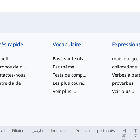
cès rapide
Vocabulaire
Expression
ueil
Basé sur le niveau
mots d’argot
À propos de nous
Par thème
collocations
tactez-nous
Tests de compétence
tre d'aide
Les plus courants
proverbes
Voir plus
...
Voir plus
...
العر
Filipino
فارسی
Indonesia
Deutsch
português
日
中
本
文