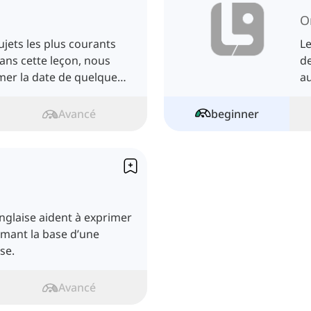
O
sujets les plus courants
Le
ans cette leçon, nous
d
er la date de quelque
au
le
Avancé
beginner
glaise aident à exprimer
ormant la base d’une
se.
Avancé