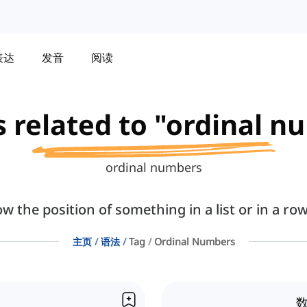
表达
发音
阅读
s related to "ordinal 
ordinal numbers
the position of something in a list or in a row
主页
语法
Tag
Ordinal Numbers