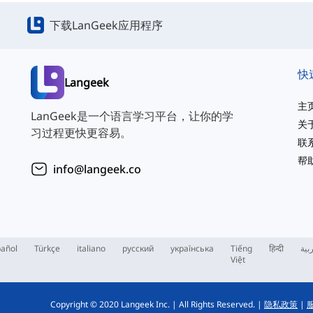
下载LanGeek应用程序
快
Langeek
主
LanGeek是一个语言学习平台，让你的学
关
习过程更快更容易。
联
帮
info@langeek.co
añol
Türkçe
italiano
русский
українська
Tiếng
हिन्दी
بية
Việt
Copyright © 2020 Langeek Inc.
|
All Rights Reserved.
|
隐私政策
|