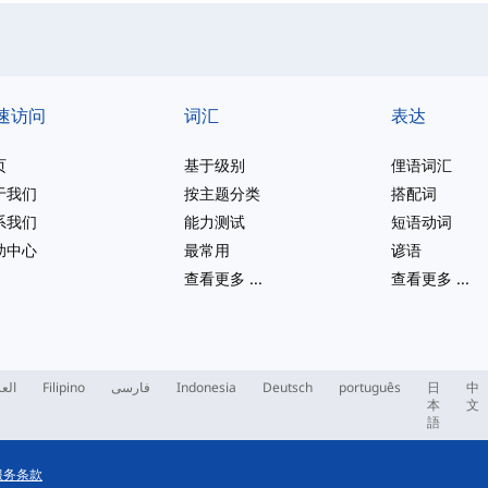
速访问
词汇
表达
页
基于级别
俚语词汇
于我们
按主题分类
搭配词
系我们
能力测试
短语动词
助中心
最常用
谚语
查看更多
...
查看更多
...
العر
Filipino
فارسی
Indonesia
Deutsch
português
日
中
本
文
語
服务条款