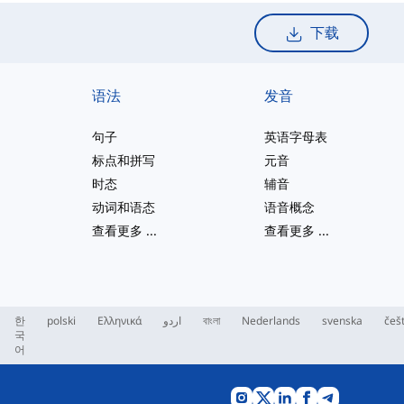
下载
语法
发音
句子
英语字母表
标点和拼写
元音
时态
辅音
动词和语态
语音概念
查看更多
...
查看更多
...
한
polski
Ελληνικά
اردو
বাংলা
Nederlands
svenska
češ
국
어