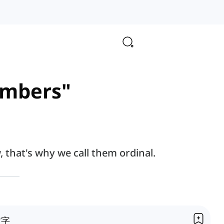
numbers"
, that's why we call them ordinal.
数字