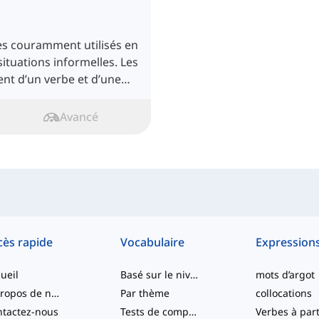
rès couramment utilisés en
situations informelles. Les
nt d’un verbe et d’une
e.
Avancé
cès rapide
Vocabulaire
Expression
ueil
Basé sur le niveau
mots d’argot
À propos de nous
Par thème
collocations
tactez-nous
Tests de compétence