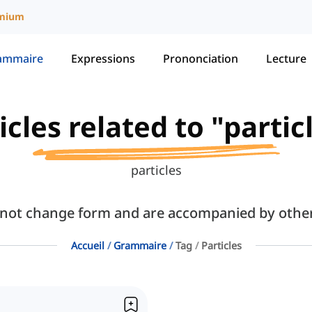
mium
ammaire
Expressions
Prononciation
Lecture
icles related to "partic
particles
o not change form and are accompanied by oth
Accueil
Grammaire
Tag
Particles