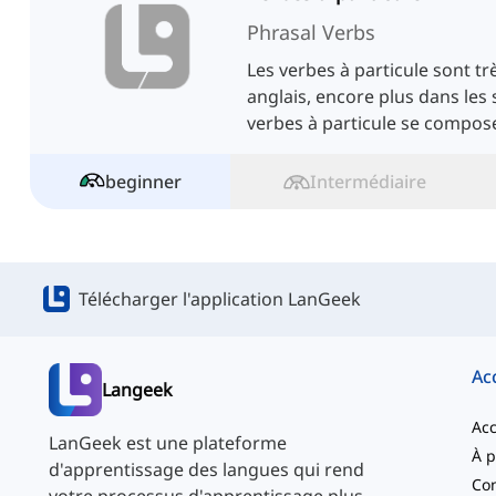
Phrasal Verbs
Les verbes à particule sont t
anglais, encore plus dans les 
verbes à particule se compose
préposition ou d’une particul
beginner
Intermédiaire
Télécharger l'application LanGeek
Ac
Langeek
Acc
LanGeek est une plateforme
d'apprentissage des langues qui rend
Con