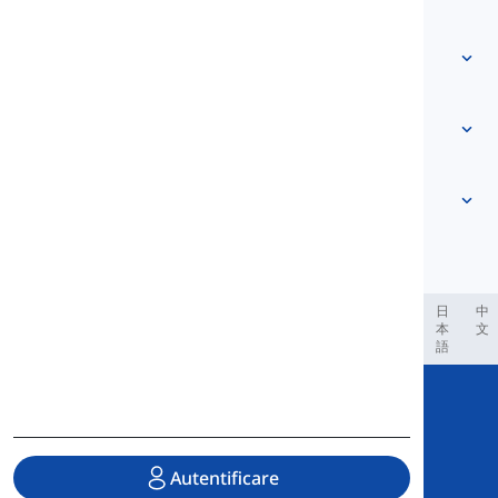
Contactează-ne
Bazat pe nivel
Centrul de ajutor
Expresii
După temă
Teste de competență
cuvinte de argou
Cele mai comune
Gramatică
colocații
Vezi mai mult
...
Verbe frazale
Propoziții
proverbe
Pronunție
Punctuație și Ortografie
Vezi mai mult
...
Timpuri
Vezi mai mult
...
Verbe și Voci
Vezi mai mult
...
العر
Filipino
فارسی
Indonesia
Deutsch
português
日
中
本
文
語
Copyright © 2020 Langeek Inc.
All Rights Reserved.
Autentificare
Politica de confidențialitate
|
Termeni de serviciu