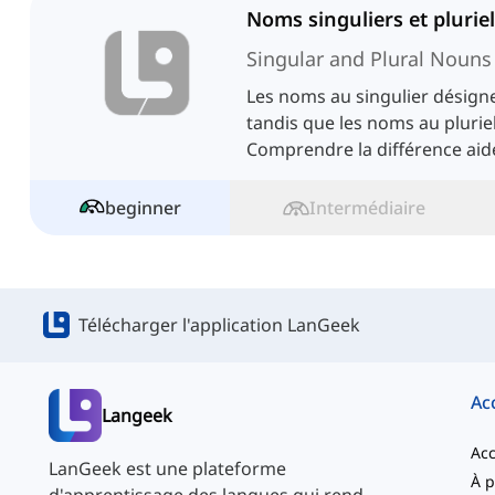
Noms singuliers et plurie
Singular and Plural Nouns
Les noms au singulier désign
tandis que les noms au pluriel
Comprendre la différence aid
correcte des phrases et à l'ac
beginner
Intermédiaire
Télécharger l'application LanGeek
Ac
Langeek
Acc
LanGeek est une plateforme