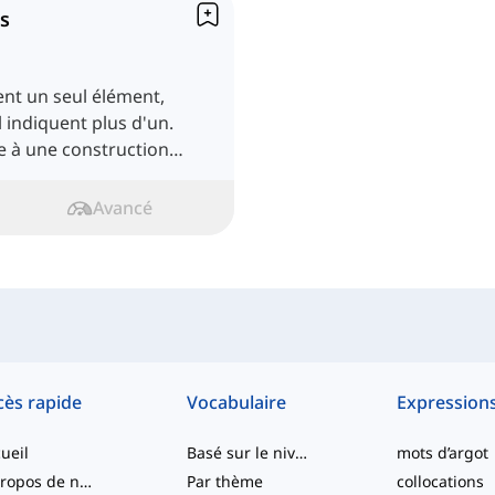
ls
ent un seul élément,
 indiquent plus d'un.
e à une construction
cord.
Avancé
cès rapide
Vocabulaire
Expression
ueil
Basé sur le niveau
mots d’argot
À propos de nous
Par thème
collocations