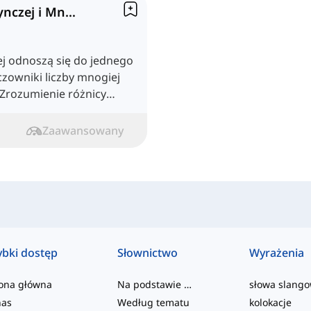
Rzeczowniki Liczby Pojedynczej i Mnogiej
ej odnoszą się do jednego
zowniki liczby mnogiej
 Zrozumienie różnicy
ych zdań i
ycznej.
Zaawansowany
ybki dostęp
Słownictwo
Wyrażenia
rona główna
Na podstawie poziomu
słowa slang
nas
Według tematu
kolokacje