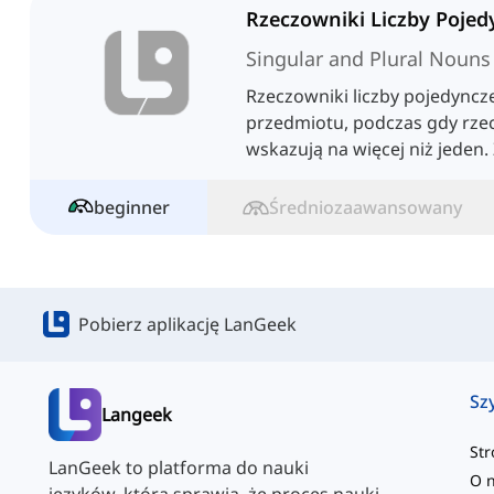
Singular and Plural Nouns
Rzeczowniki liczby pojedyncz
przedmiotu, podczas gdy rzec
wskazują na więcej niż jeden.
pomaga w tworzeniu poprawn
przestrzeganiu zgody gramat
beginner
Średniozaawansowany
Pobierz aplikację LanGeek
Sz
Langeek
St
LanGeek to platforma do nauki
O 