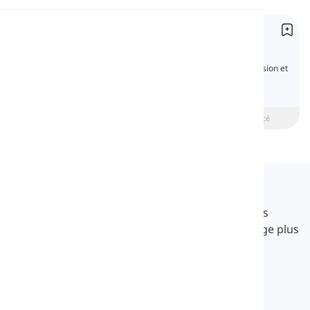
Prononciation
Pronoms possessifs
Possessive Pronouns
Lecture
Les pronoms possessifs montrent la possession et
indiquent que quelque chose appartient à
quelqu'un en particulier. Grâce à eux, nous
pouvons rendre une phrase possessive plus
courte.
beginner
Intermédiaire
Avancé
Langeek
LanGeek est une plateforme d'apprentissage des
langues qui rend votre processus d'apprentissage plus
rapide et plus facile.
info@langeek.co