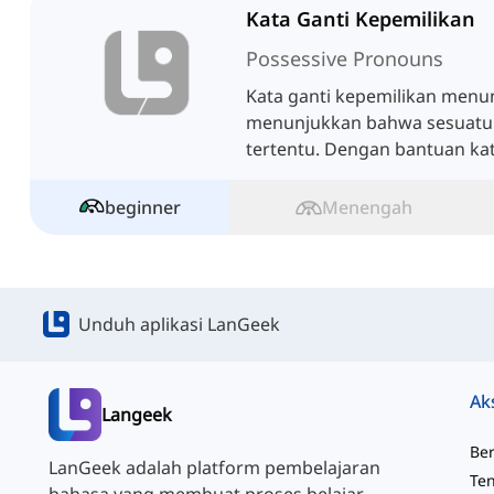
Kata Ganti Kepemilikan
Possessive Pronouns
Kata ganti kepemilikan menu
menunjukkan bahwa sesuatu 
tertentu. Dengan bantuan kata
dapat mempersingkat frasa k
beginner
Menengah
Unduh aplikasi LanGeek
Ak
Langeek
Be
LanGeek adalah platform pembelajaran
Te