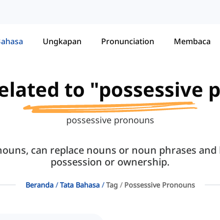
Bahasa
Ungkapan
Pronunciation
Membaca
related to "possessive
possessive pronouns
nouns, can replace nouns or noun phrases and 
possession or ownership.
Beranda
Tata Bahasa
Tag
Possessive Pronouns