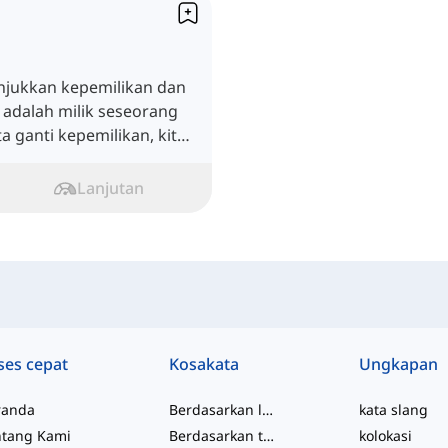
njukkan kepemilikan dan
adalah milik seseorang
 ganti kepemilikan, kita
epemilikan.
Lanjutan
ses cepat
Kosakata
Ungkapan
randa
Berdasarkan level
kata slang
ntang Kami
Berdasarkan topik
kolokasi