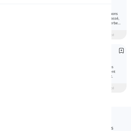
Regular and Irregular Verbs
Prononciation
En fonction de la manière dont nous conjuguons
les verbes au passé simple et au participe passé,
ils peuvent être divisés en deux types : les verbes
Lecture
réguliers et les verbes irréguliers.
beginner
Intermédiaire
Avancé
Passé Composé
Past Simple
Le passé composé est l'un des temps les plus
importants en anglais. Nous l'utilisons souvent
pour parler de ce qui s'est passé auparavant.
beginner
Intermédiaire
Avancé
Langeek
LanGeek est une plateforme d'apprentissage des