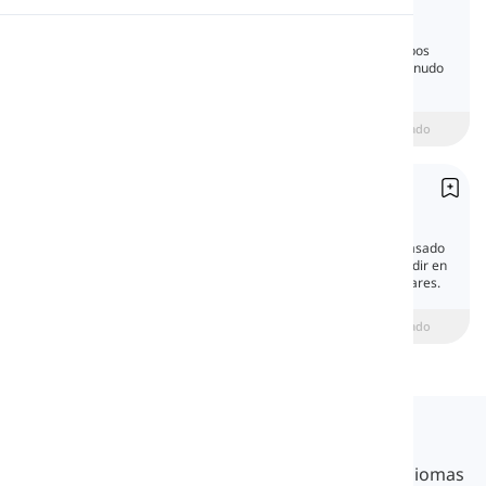
Past Simple
Pronunciación
El tiempo pasado simple es uno de los tiempos
más importantes en inglés. Lo usamos a menudo
para hablar sobre lo que sucedió antes.
Lectura
beginner
Intermedio
Avanzado
Verbos regulares e irregulares
Regular and Irregular Verbs
Según cómo conjugamos los verbos en el pasado
simple y el participio pasado, se pueden dividir en
dos tipos: Verbos regulares y verbos irregulares.
beginner
Intermedio
Avanzado
Langeek
LanGeek es una plataforma de aprendizaje de idiomas