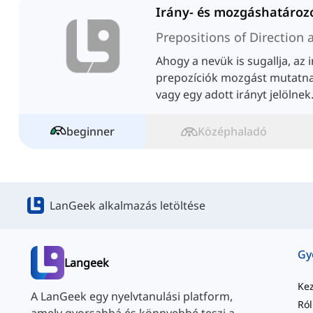
Prepositions of Directio
Ahogy a nevük is sugallja, az
prepozíciók mozgást mutatnak
vagy egy adott irányt jelölnek
beginner
Középhaladó
LanGeek alkalmazás letöltése
Langeek
Ke
A LanGeek egy nyelvtanulási platform,
Ró