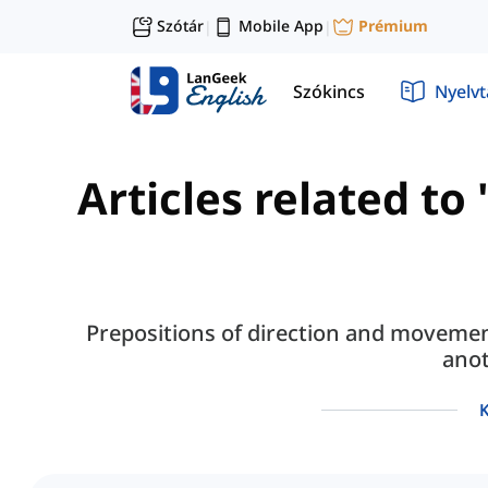
Szótár
Mobile App
Prémium
|
|
Szókincs
Nyelv
Articles related t
Prepositions of direction and movemen
anot
K