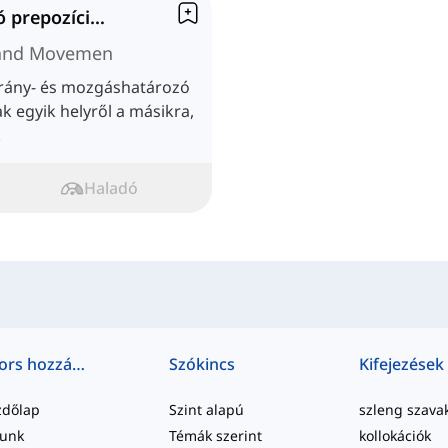
Irány- és mozgáshatározó prepozíciók
n and Movement
 irány- és mozgáshatározó
 egyik helyről a másikra,
.
Haladó
Gyors hozzáférés
Szókincs
Kifejezések
zdőlap
Szint alapú
szleng szava
lunk
Témák szerint
kollokációk