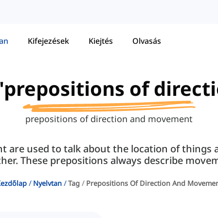
tan
Kifejezések
Kiejtés
Olvasás
o "prepositions of dire
prepositions of direction and movement
t are used to talk about the location of things
her. These prepositions always describe move
ezdőlap
Nyelvtan
Tag
Prepositions Of Direction And Moveme