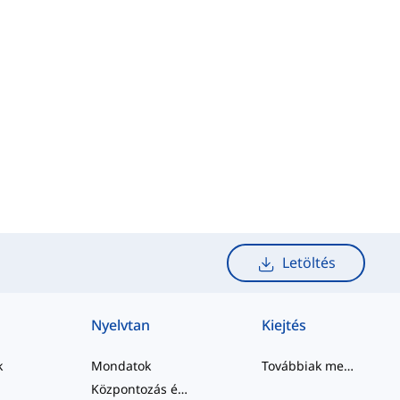
Letöltés
Nyelvtan
Kiejtés
k
Mondatok
Továbbiak megtekintése
Központozás és Helyesírás